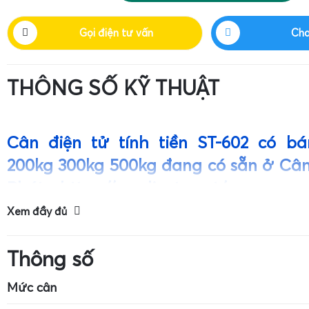
Gọi điện tư vấn
Cha
THÔNG SỐ KỸ THUẬT
Cân điện tử tính tiền ST-602 có b
200kg 300kg 500kg đang có sẵn ở Cân
Phát - https://candientu.net/
Xem đầy đủ
Giới thiệu
tổng quan về cân điện tử tính tiền ST-602 
Thông số
Mức cân