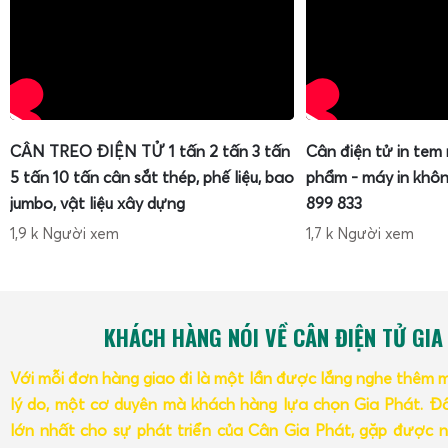
CÂN TREO ĐIỆN TỬ 1 tấn 2 tấn 3 tấn
Cân điện tử in tem
5 tấn 10 tấn cân sắt thép, phế liệu, bao
phẩm - máy in khôn
jumbo, vật liệu xây dựng
899 833
1,9 k Người xem
1,7 k Người xem
KHÁCH HÀNG NÓI VỀ CÂN ĐIỆN TỬ GIA
Với mỗi đơn hàng giao đi là một lần được lắng nghe thêm 
lý do, một cơ duyên mà khách hàng lựa chọn Gia Phát. Đâ
lớn nhất cho sự phát triển của Cân Gia Phát, gặp được n