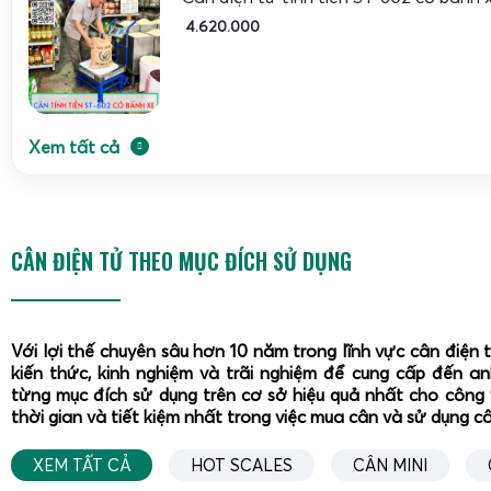
4.620.000
Xem tất cả
Đầu cân điện tử tính tiền
ST-602
chống nước
chuẩn IP
trọng quyết định độ bền và độ ổn định của cân trong 
CÂN ĐIỆN TỬ THEO MỤC ĐÍCH SỬ DỤNG
Chuẩn IP68 cho phép đầu cân chịu được nước bắn, hơi ẩm, b
với các quầy bán thịt, cá, hải sản, nơi thường xuyên rửa s
tan chảy, mỡ và máu bắn lên.
Với lợi thế chuyên sâu hơn 10 năm trong lĩnh vực cân điện 
kiến thức, kinh nghiệm và trãi nghiệm để cung cấp đến a
Màn hình hiển thị của ST-602 thường sử dụng LED đỏ, chữ 
từng mục đích sử dụng trên cơ sở hiệu quả nhất cho công 
đọc trong điều kiện ánh sáng yếu hoặc khi người dùng đứng
thời gian và tiết kiệm nhất trong việc mua cân và sử dụng c
thị tách biệt các thông số: trọng lượng, đơn giá, thành tiề
XEM TẤT CẢ
HOT SCALES
CÂN MINI
khách hàng dễ dàng kiểm tra, hạn chế nhầm lẫn. Các phím