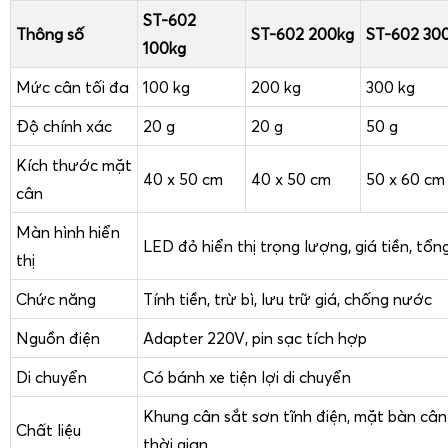
hàng phải di chuyển cân liên tục giữa các vị trí trong sạp ho
ST-602
Với các mức cân tối đa như
Thông số
100kg, 200kg, 300kg, 500kg
ST-602 200kg
ST-602 30
,
100kg
đáp ứng hầu hết nhu cầu cân hàng tạp hóa, bao gạo, b
Mức cân tối đa
100 kg
200 kg
300 kg
đông lạnh, rổ rau củ, trái cây, thịt cá, thức ăn gia súc gia 
mối và cửa hàng bán lẻ. Khả năng vừa cân trọng lượng vừa 
Độ chính xác
20 g
20 g
50 g
nhiều món, lưu giữ đơn giá theo từng mặt hàng giúp người
Kích thước mặt
gian, hạn chế sai sót khi tính toán thủ công.
40 x 50 cm
40 x 50 cm
50 x 60 cm
cân
Cân điện tử ST-602 có bánh xe với thiết kế khoa h
Màn hình hiển
chuyển linh hoạt
LED đỏ hiển thị trọng lượng, giá tiền, tổng
thị
Chức năng
Tính tiền, trừ bì, lưu trữ giá, chống nước
Nguồn điện
Adapter 220V, pin sạc tích hợp
Di chuyển
Có bánh xe tiện lợi di chuyển
Khung cân sắt sơn tĩnh điện, mặt bàn cân 
Chất liệu
thời gian