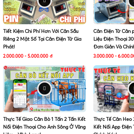
bánh xe 100kg 200kg 300kg 500kg
trở thành lựa chọn đáng
kinh doanh tạp hóa, cửa hàng bán thức ăn gia cầm gia súc
và chợ đầu mối nông sản đang tìm kiếm một giải pháp cân – 
bền bỉ và dễ sử dụng.
Tiết Kiệm Chi Phí Hơn Với Cân Sầu
Cân Điện Tử Cân 
Riêng 2 Mặt Số Tại Cân Điện Tử Gia
Liệu Điện Thoại 3
Phát!
Đơn Giản Và Chín
2.000.000 - 5.000.000
đ
3.000.000 - 6.000.
Thực Tế Giao Cân Bò 1 Tấn 2 Tấn Kết
Thực Tế Cân Heo 
Nối Điện Thoại Cho Anh Sông Ở Vũng
Kết Nối App Điện 