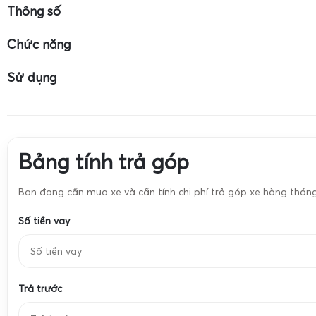
Kích thước cân: 7cm x 4cm
Mức cân tối đa: 
Thông số
Độ chính xác: 0.01g
Cân dùng pin CR-2032
Màn hình LCD có
Chức năng
Đơn vị: g, ct, oz, ozt, dwt, pcs
Đơn vị: g, ct, oz,
Cân vàng
Cân trang sức
Sử dụng
Cân hóa chất
Cân định lượng 
Cân vàng
Cân trang sức
Cân hóa chất
Cân định lượng 
Bảng tính trả góp
Bạn đang cần mua xe và cần tính chi phí trả góp xe hàng thán
Số tiền vay
Trả trước