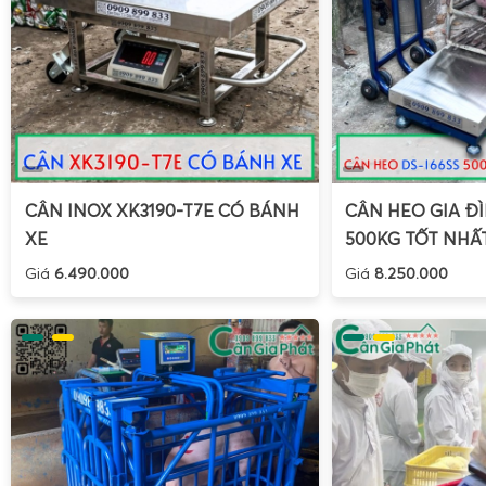
kết nối máy in) hoặc đọc trực tiếp cho khách.
Cộng dồn nhiều món:
Sau khi cân xong một món, nhấ
lưu lại giá trị, tiếp tục cân món tiếp theo. Cuối cùng, 
tiền của tất cả các món đã cân, giúp thanh toán nhanh
Lưu đơn giá:
Một số phiên bản đầu cân ST-602 cho ph
cho các mặt hàng bán thường xuyên, giúp thao tác n
sót khi nhập giá.
CÂN INOX XK3190-T7E CÓ BÁNH
CÂN HEO GIA ĐÌ
Nhờ các chức năng này,
cân điện tử tính tiền ST-602 có
XE
500KG TỐT NHẤ
công cụ hỗ trợ đắc lực cho người bán hàng, đặc biệt tr
Giá
6.490.000
Giá
8.250.000
đông khách, cần xử lý nhiều giao dịch liên tục mà vẫn đ
cao.
Pin cân điện tử tính tiền ST-602 là pin sạc dung lượ
thay thế sau vài năm sử dụng.
Pin cân điện
tử ST-602 là pin sạc dung lượng cao
, cho phép
tục nhiều giờ, thậm chí cả ngày mà không cần cắm điện trực
quan trọng đối với các sạp hàng ngoài trời, các điểm bán