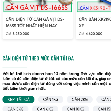
Chất liệu
Thép hộp sơn tĩnh điện hoặc mạ kẽm, chịu
khung
CÂN ĐIỆN TỬ CÂN GÀ VỊT DS-
CÂN BÀN XK319
Chất liệu mặt
166SS TỐT NHẤT HIỆN NAY
XE
Thép không gỉ, bề mặt phẳng, dễ vệ sinh
bàn
Giá
8.250.000
Giá
4.620.000
Đầu cân
Đầu cân điện tử tính tiền ST-602, chống 
Màn hình hiển
LED đỏ, hiển thị trọng lượng – đơn giá – t
thị
CÂN ĐIỆN TỬ THEO MỨC CÂN TỐI ĐA
Nguồn điện
Điện lưới AC 220V và pin sạc dung lượng 
Với lợi thế kinh doanh hơn 10 năm trong lĩnh vực cân đi
Thời gian sử
Nhiều giờ liên tục sau mỗi lần sạc đầy (tùy
luôn có đủ cân điện tử ở tất cả các mức cân tối đa, giúp a
dụng pin
suất sử dụng)
mua được cân điện tử đúng với công việc mình cần một 
tiết kiệm thời gian nhất.
Chức năng
Cân trọng lượng, tính tiền, trừ bì, cộng dồ
XEM TẤT CẢ
CÂN 1KG
CÂN 2KG
CÂN 
chính
đơn giá (tùy phiên bản)
CÂN 5KG
CÂN 6KG
CÂN 10KG
CÂN 15
Hệ thống bánh
Bánh xe chịu lực, khi cân bánh xe không ch