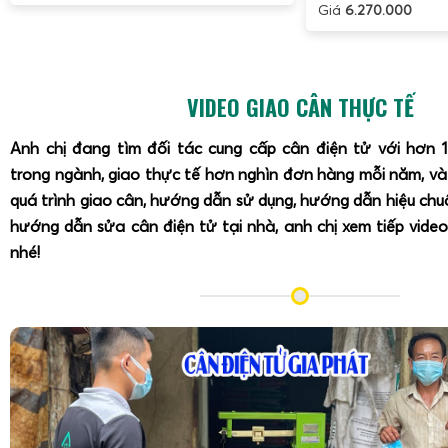
giao, đảm bảo độ chính xác và ổn định.
Giá
6.270.000
Đủ phụ kiện kèm theo:
Đầu cân, khung cân, mặt bàn, b
sạc, sách hướng dẫn sử dụng.
Chế độ bảo hành rõ ràng:
Bảo hành theo tiêu chuẩn n
VIDEO GIAO CÂN THỰC TẾ
kỹ thuật trong suốt quá trình sử dụng.
Giá cả minh bạch:
Báo giá chi tiết theo từng mức tải 
Anh chị đang tìm đối tác cung cấp cân điện tử với hơn 
trong ngành, giao thực tế hơn nghìn đơn hàng mỗi năm, v
300kg, 500kg, không phát sinh chi phí ẩn.
quá trình giao cân, hướng dẫn sử dụng, hướng dẫn hiệu ch
Cân Điện Tử Gia Phát có hướng dẫn sử dụng và sửa c
hướng dẫn sửa cân điện tử tại nhà, anh chị xem tiếp video
tận nơi
nhé!
Một lợi thế lớn khi mua hàng tại
Cân Điện Tử Gia Phát
là
dụng
và
sửa cân điện tử
ST-602 tận nơi
. Đội ngũ kỹ thu
cân điện tử sẽ trực tiếp hướng dẫn khách hàng cách:
Lắp đặt cân đúng cách, chọn vị trí đặt cân phẳng, 
rung lắc.
Hiệu chỉnh ban đầu, kiểm tra sai số, hướng dẫn cách k