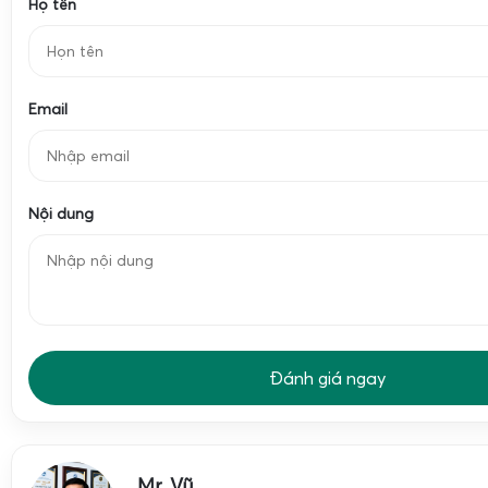
Họ tên
dụng tại các chợ đầu mối và cửa hàng tạp hóa, nơi mặt bằ
phải thay đổi vị trí bày hàng liên tục. Khung cân làm từ th
điện hoặc mạ kẽm chống gỉ, chịu lực tốt, hạn chế cong v
Email
trong thời gian dài. Bốn chân cân được bọc cao su ho
trượt, giúp cân đứng vững trên nền xi măng, nền gạch hoặc
Điểm đặc biệt của ST-602 là hệ thống bánh xe được bố trí
bánh xe không chạm đất
, toàn bộ tải trọng dồn lên bốn c
Nội dung
chính xác và hạn chế rung lắc. Khi cần di chuyển, người d
nhẹ thân cân về phía có bánh xe, lúc này bánh xe mới tiế
thể đẩy đi như một chiếc xe kéo nhỏ. Cách thiết kế này g
khi sử dụng, vừa linh hoạt khi cần thay đổi vị trí.
Bàn cân cao 30cm
là một ưu điểm lớn khi sử dụng trong 
Đánh giá ngay
mối nông sản. Chiều cao này giúp người bán dễ dàng đặt các
hàng nặng lên cân mà không phải cúi quá thấp, giảm mỏi lư
trong nhiều giờ. Đồng thời, khoảng cách từ mặt đất đến 
Mr. Vũ