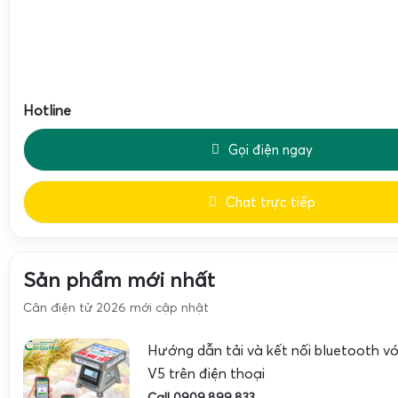
Phù hợp với nhiều loại cân:
Cân bàn điện tử, cân sàn 
kết nối màn hình LED.
Ứng dụng màn hình LED lớn trong cân bàn điện tử và
Hotline
Gọi điện ngay
Chat trực tiếp
Sản phẩm mới nhất
Cân điện tử 2026 mới cập nhật
Hướng dẫn tải và kết nối bluetooth 
V5 trên điện thoại
Call 0909.899.833