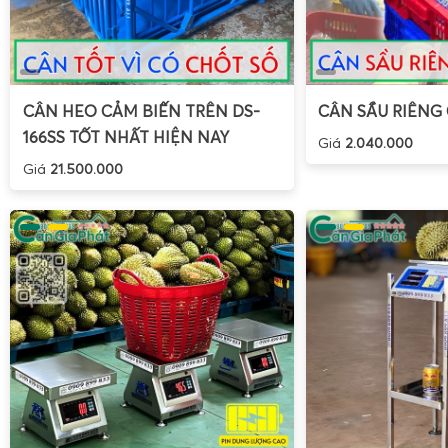
CÂN HEO CẢM BIẾN TRÊN DS-
CÂN SẦU RIÊNG
166SS TỐT NHẤT HIỆN NAY
Giá
2.040.000
Giá
21.500.000