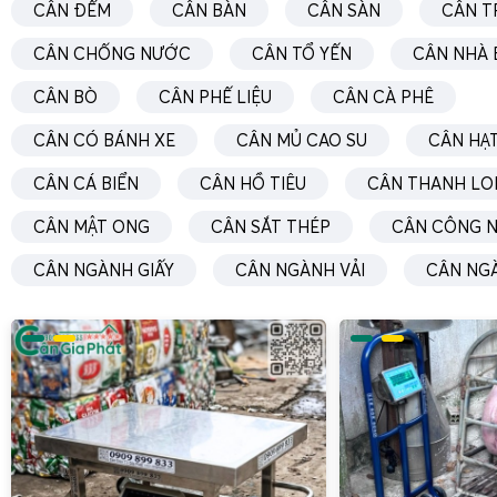
CÂN ĐẾM
CÂN BÀN
CÂN SÀN
CÂN T
Danh sách cân điện tử dễ dàng kết nối với màn h
tường
CÂN CHỐNG NƯỚC
CÂN TỔ YẾN
CÂN NHÀ 
CÂN BÒ
CÂN PHẾ LIỆU
CÂN CÀ PHÊ
Cân điện tử 3kg
Cân điện tử 6kg
CÂN CÓ BÁNH XE
CÂN MỦ CAO SU
CÂN HẠT
Cân điện tử 15kg
CÂN CÁ BIỂN
CÂN HỒ TIÊU
CÂN THANH LO
Cân điện tử 30kg
CÂN MẬT ONG
Cân điện tử 60kg
CÂN SẮT THÉP
CÂN CÔNG N
Cân điện tử 150kg
CÂN NGÀNH GIẤY
CÂN NGÀNH VẢI
CÂN NG
Cân điện tử 300kg
Cân điện tử 500kg
Cân điện tử 1 tấn
Cân điện tử 2 tấn
Cân điện tử 3 tấn
Cân điện tử 5 tấn
Cân điện tử 10 tấn