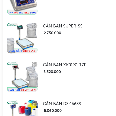
CÂN BÀN SUPER-SS
2.750.000
CÂN BÀN XK3190-T7E
3.520.000
CÂN BÀN DS-166SS
Cân Điện Tử Gia Phát
là đơn vị uy tín chuyên nhận nâng cấ
5.060.000
tử cũ thành hệ thống cân điện tử thông minh, tích hợp
kế