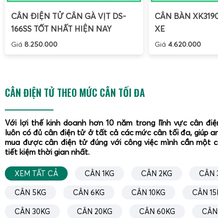
CÂN ĐIỆN TỬ CÂN GÀ VỊT DS-
CÂN BÀN XK319
166SS TỐT NHẤT HIỆN NAY
XE
Giá
8.250.000
Giá
4.620.000
CÂN ĐIỆN TỬ THEO MỨC CÂN TỐI ĐA
Với lợi thế kinh doanh hơn 10 năm trong lĩnh vực cân đi
luôn có đủ cân điện tử ở tất cả các mức cân tối đa, giúp a
mua được cân điện tử đúng với công việc mình cần một 
tiết kiệm thời gian nhất.
XEM TẤT CẢ
CÂN 1KG
CÂN 2KG
CÂN 
CÂN 5KG
CÂN 6KG
CÂN 10KG
CÂN 15
CÂN 30KG
CÂN 20KG
CÂN 60KG
CÂN