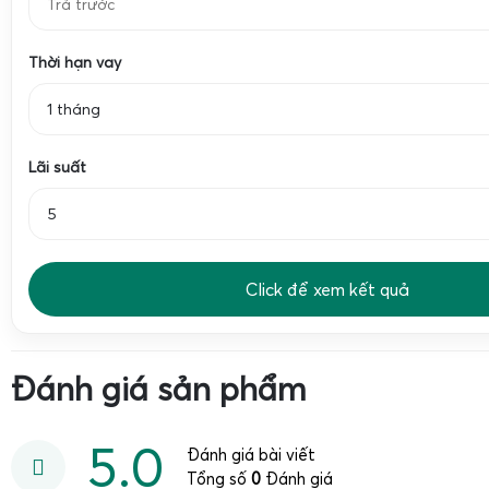
Đặc biệt, khi kết hợp
màn hình LED kết nối với cân điện tử
dễ dàng quan sát trọng lượng từ xa, nâng cao hiệu quả công
Thời hạn vay
sai sót trong quá trình cân đo. Công nghệ màn hình LED 
1 tháng
được ứng dụng rộng rãi giúp hiển thị số cân rõ nét, ngay cả
sáng mạnh hoặc ngoài trời.
Lãi suất
Ưu điểm của màn hình LED ma trận chống chói trong
điện tử
Click để xem kết quả
Đánh giá sản phẩm
5.0
Đánh giá bài viết
Tổng số
0
Đánh giá