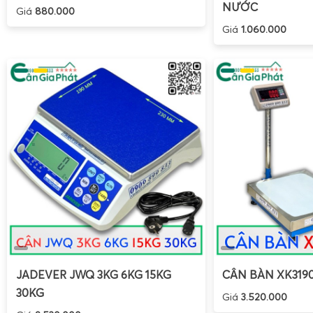
NƯỚC
Giá
880.000
Giá
1.060.000
JADEVER JWQ 3KG 6KG 15KG
CÂN BÀN XK319
30KG
Giá
3.520.000