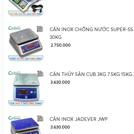
các nhà máy, kho bãi hoặc các khu vực sản xuất có nhu cầ
Màn hình LED lớn treo tường giúp nhân viên vận hành và q
sát trọng lượng hàng hóa từ xa, giảm thiểu sai sót và tăng h
Việc tích hợp màn hình LED với các loại cân này không
CÂN INOX CHỐNG NƯỚC SUPER-SS 
chuyên nghiệp mà còn giúp tối ưu hóa quy trình kiểm soát t
30KG
trong các môi trường công nghiệp đòi hỏi độ chính xác và hi
2.750.000
Cân Điện Tử Gia Phát: Nâng cấp cân điện tử cũ t
thông minh kết nối màn hình LED
CÂN THỦY SẢN CUB 3KG 7.5KG 15KG
3.630.000
CÂN INOX JADEVER JWP
3.630.000