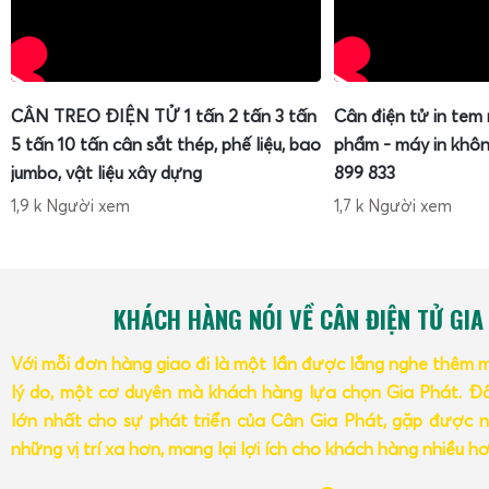
CÂN TREO ĐIỆN TỬ 1 tấn 2 tấn 3 tấn
Cân điện tử in tem
5 tấn 10 tấn cân sắt thép, phế liệu, bao
phẩm - máy in khôn
jumbo, vật liệu xây dựng
899 833
1,9 k Người xem
1,7 k Người xem
KHÁCH HÀNG NÓI VỀ CÂN ĐIỆN TỬ GIA
Với mỗi đơn hàng giao đi là một lần được lắng nghe thêm 
lý do, một cơ duyên mà khách hàng lựa chọn Gia Phát. Đâ
lớn nhất cho sự phát triển của Cân Gia Phát, gặp được n
những vị trí xa hơn, mang lại lợi ích cho khách hàng nhiều h