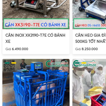
...
và nhiều dòng cân điện tử khác ở Cân Gia Phát
.
CÂN INOX XK3190-T7E CÓ BÁNH
CÂN HEO GIA ĐÌ
XE
500KG TỐT NHẤ
Giá
6.490.000
Giá
8.250.000