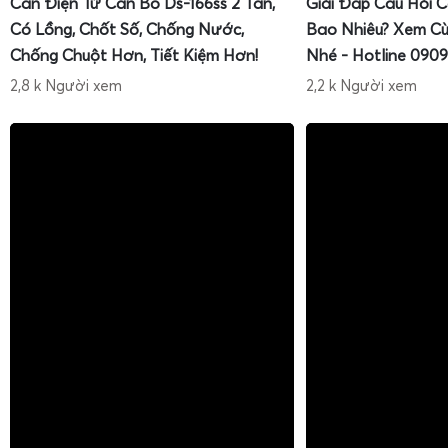
Cân Điện Tử Cân Bò Ds-166ss 2 Tấn,
Giải Đáp Câu Hỏi 
Có Lồng, Chốt Số, Chống Nước,
Bao Nhiêu? Xem Cù
Chống Chuột Hơn, Tiết Kiệm Hơn!
Nhé - Hotline 0909
2,8 k Người xem
2,2 k Người xem