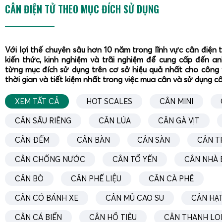
CÂN ĐIỆN TỬ THEO MỤC ĐÍCH SỬ DỤNG
nhé!
Với lợi thế chuyên sâu hơn 10 năm trong lĩnh vực cân điện 
kiến thức, kinh nghiệm và trãi nghiệm để cung cấp đến a
từng mục đích sử dụng trên cơ sở hiệu quả nhất cho công 
thời gian và tiết kiệm nhất trong việc mua cân và sử dụng c
XEM TẤT CẢ
HOT SCALES
CÂN MINI
CÂN SẦU RIÊNG
CÂN LÚA
CÂN GÀ VỊT
CÂN ĐẾM
CÂN BÀN
CÂN SÀN
CÂN T
CÂN CHỐNG NƯỚC
CÂN TỔ YẾN
CÂN NHÀ 
CÂN BÒ
CÂN PHẾ LIỆU
CÂN CÀ PHÊ
CÂN CÓ BÁNH XE
CÂN MỦ CAO SU
CÂN HẠT
CÂN CÁ BIỂN
CÂN HỒ TIÊU
CÂN THANH LO