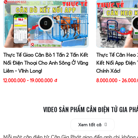
Thực Tế Giao Cân Bò 1 Tấn 2 Tấn Kết
Thực Tế Cân Heo 
Nối Điện Thoại Cho Anh Sông Ở Vũng
Kết Nối App Điện 
Liêm - Vĩnh Long!
Chính Xác!
12.000.000 - 19.000.000
đ
8.000.000 - 26.000
VIDEO SẢN PHẨM CÂN ĐIỆN TỬ GIA PH
Xem tất cả
Mỗi một cân điện tử Cân Gia Phát giao đến anh chị, không 