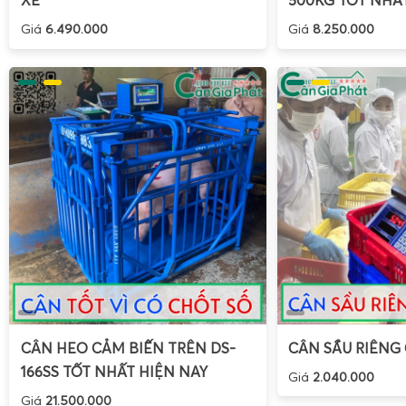
XE
500KG TỐT NHẤ
Giá
6.490.000
Giá
8.250.000
CÂN HEO CẢM BIẾN TRÊN DS-
CÂN SẦU RIÊNG
166SS TỐT NHẤT HIỆN NAY
Giá
2.040.000
Giá
21.500.000