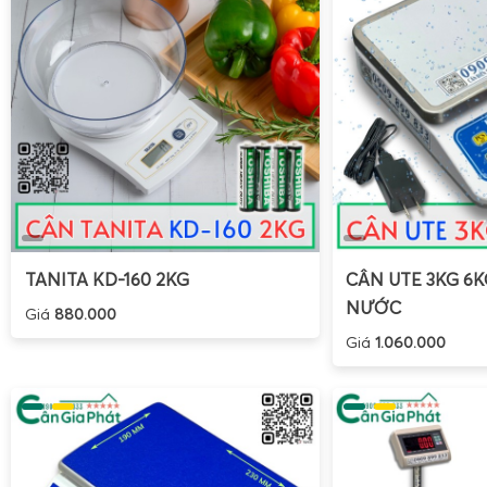
TANITA KD-160 2KG
CÂN UTE 3KG 6
NƯỚC
Giá
880.000
Giá
1.060.000