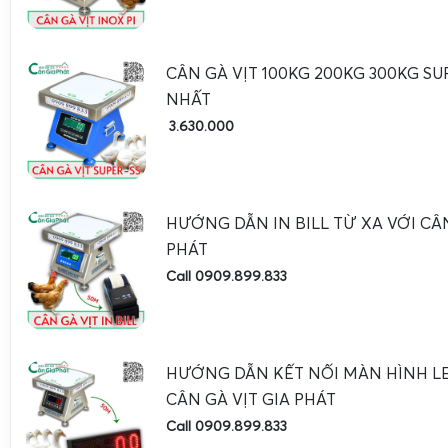
CÂN GÀ VỊT 100KG 200KG 300KG SU
NHẤT
3.630.000
HƯỚNG DẪN IN BILL TỪ XA VỚI CÂN
PHÁT
Call 0909.899.833
HƯỚNG DẪN KẾT NỐI MÀN HÌNH L
CÂN GÀ VỊT GIA PHÁT
Call 0909.899.833