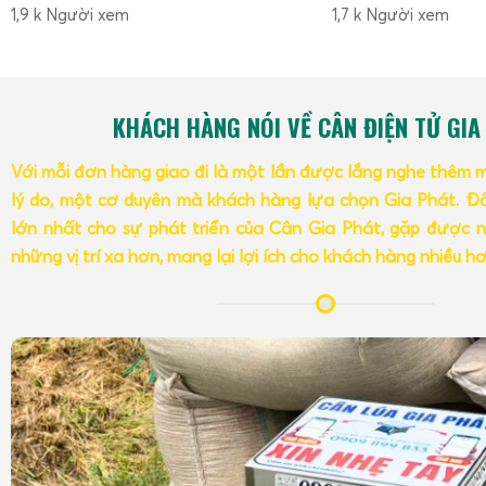
1,9 k Người xem
1,7 k Người xem
KHÁCH HÀNG NÓI VỀ CÂN ĐIỆN TỬ GIA
Với mỗi đơn hàng giao đi là một lần được lắng nghe thêm 
lý do, một cơ duyên mà khách hàng lựa chọn Gia Phát. Đâ
lớn nhất cho sự phát triển của Cân Gia Phát, gặp được n
những vị trí xa hơn, mang lại lợi ích cho khách hàng nhiều h