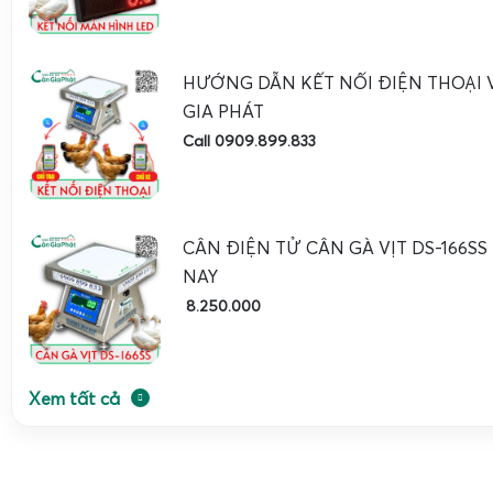
HƯỚNG DẪN KẾT NỐI ĐIỆN THOẠI V
GIA PHÁT
Chất lượng dịch vụ của Cân Điện Tử Gia Phát không chỉ d
Call 0909.899.833
cấp sản phẩm mà còn cả dịch vụ sau bán hàng. Công ty cu
hàng miễn phí cho các sản phẩm cân điện tử cân gà vịt, 
hàng sẽ nhận được sản phẩm nhanh chóng và thuận tiện nh
CÂN ĐIỆN TỬ CÂN GÀ VỊT DS-166SS
Không chỉ vậy, Gia Phát còn cam kết hỗ trợ kỹ thuật trọn đ
NAY
nghĩa là khách hàng sẽ không phải lo lắng nếu có vấn đề 
8.250.000
trình sử dụng. Hỗ trợ kỹ thuật tận tình giúp người dùng yê
khi sử dụng sản phẩm.
Đội ngũ nhân viên tư vấn của Cân Điện Tử Gia Phát luô
Xem tất cả
khách hàng 24/7. Nếu anh chị cần bất kỳ thông tin hay giả
đến màn hình LED hay cân điện tử cân gà vịt này, chỉ cầ
0909.899.833
, đội ngũ sẽ hỗ trợ tận tình, chuyên nghiệp và 