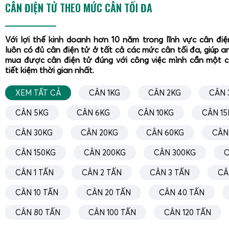
CÂN ĐIỆN TỬ THEO MỨC CÂN TỐI ĐA
Với lợi thế kinh doanh hơn 10 năm trong lĩnh vực cân đi
luôn có đủ cân điện tử ở tất cả các mức cân tối đa, giúp a
mua được cân điện tử đúng với công việc mình cần một 
tiết kiệm thời gian nhất.
XEM TẤT CẢ
CÂN 1KG
CÂN 2KG
CÂN 
CÂN 5KG
CÂN 6KG
CÂN 10KG
CÂN 15
CÂN 30KG
CÂN 20KG
CÂN 60KG
CÂN
CÂN 150KG
CÂN 200KG
CÂN 300KG
C
CÂN 1 TẤN
CÂN 2 TẤN
CÂN 3 TẤN
CÂ
CÂN 10 TẤN
CÂN 20 TẤN
CÂN 40 TẤN
CÂN 80 TẤN
CÂN 100 TẤN
CÂN 120 TẤN