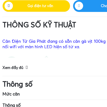
Gọi điện tư vấn
Cha
THÔNG SỐ KỸ THUẬT
Cân Điện Tử Gia Phát đang có sẵn cân gà vịt 100kg
nối wifi với màn hình LED hiện số từ xa.
Xem đầy đủ
Thông số
Mức cân
Kích thước cân: 7cm x 4cm
Mức cân tối đa: 
Thông số