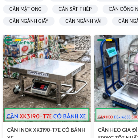
CÂN MẬT ONG
CÂN SẮT THÉP
CÂN CÔNG N
CÂN NGÀNH GIẤY
CÂN NGÀNH VẢI
CÂN NG
CÂN INOX XK3190-T7E CÓ BÁNH
CÂN HEO GIA ĐÌ