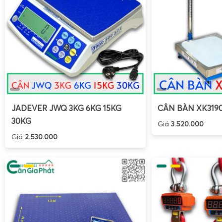
JADEVER JWQ 3KG 6KG 15KG
CÂN BÀN XK319
30KG
Giá
3.520.000
Giá
2.530.000