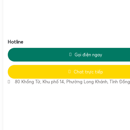
Để kết nối
màn hình
LED với cân điện tử gà vịt Gia Phát, a
Hotline
hiện theo một vài bước đơn giản. Khi nhận được sản phẩ
Gọi điện ngay
cung cấp hướng dẫn chi tiết về cách thức kết nối. Điều này
không phải gặp khó khăn khi lắp đặt và sử dụng.
Chat trực tiếp
Công nghệ kết nối không dây giúp giảm thiểu rối rắm với
80 Khổng Tử, Khu phố 14, Phường Long Khánh, Tỉnh Đồng
mang lại tính linh hoạt cao trong việc di chuyển và sắp đặ
thiết kế trực quan giúp ngay cả những người không rành v
thể dễ dàng sử dụng mà không cần hỗ trợ từ bên ngoài.
Cách kết nối màn hình LED với cân điện tử cân gà vịt Gia P
Để kết nối màn hình LED với cân điện tử, anh chị cần m