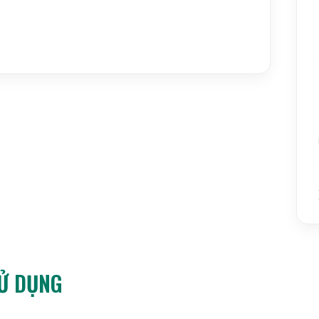
ràng, dễ đọc và các phím chức năng đơn giản giúp
7.5kg 15kg 30kg
SỬ DỤNG