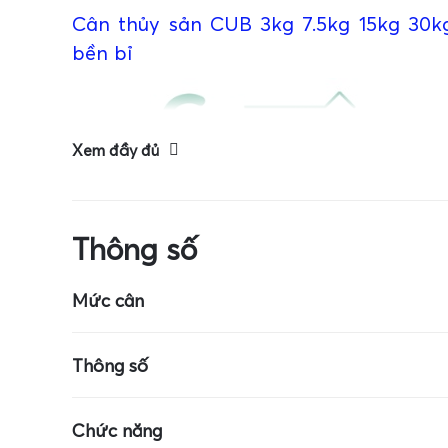
Cân thủy sản CUB 3kg 7.5kg 15kg 30kg
bền bỉ
Xem đầy đủ
Thông số
Mức cân
Kích thước cân: 7cm x 4cm
Mức cân tối 
Thông số
Cân dùng pin CR-2032
Màn hình LCD
Chức năng