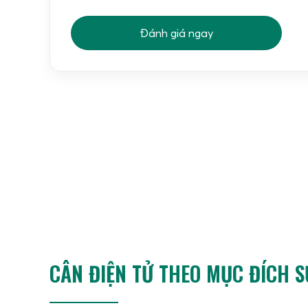
chất công nghiệp và thủy sản.
Đánh giá ngay
Giao diện thân thiện:
Màn hình hiển thị rõ 
người dùng thao tác nhanh chóng.
Bảng thông số kỹ thuật cân điện tử CUB 3kg 
CÂN ĐIỆN TỬ THEO MỤC ĐÍCH 