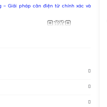
 – Giải pháp cân điện tử chính xác và
đa: 100g
Độ chính xác: 0.01g
 có đèn nền
Đơn vị: g, ct, oz, ozt, dwt, pcs