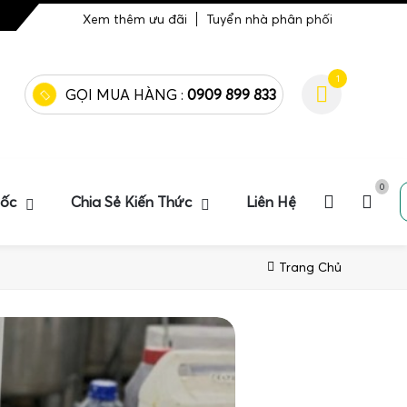
Xem thêm ưu đãi
Tuyển nhà phân phối
1
GỌI MUA HÀNG :
0909 899 833
0
uốc
Chia Sẻ Kiến Thức
Liên Hệ
Trang Chủ