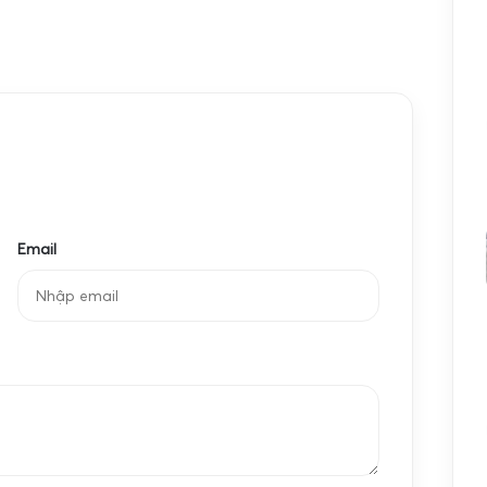
 hiện đại, cho phép đo lường chính xác với sai số
sử dụng trong các môi trường khác nhau, đặc biệt là
Email
ổi bật bao gồm:
động liên tục trong môi trường ngập nước, phù hợp
ực tiếp với nước như cân cá, cân tôm.
tải trọng 3kg, 7.5kg, 15kg và 30kg đáp ứng nhu cầu
công nghiệp hóa chất.
úp cân đo chính xác từng gram, đảm bảo tính minh
iểm soát chất lượng.
vật liệu chịu ăn mòn, phù hợp với môi trường hóa