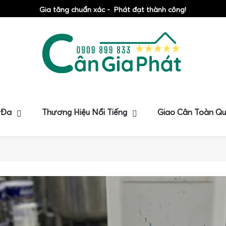
Gia tăng chuẩn xác - Phát đạt thành công!
 Đa
Thương Hiệu Nổi Tiếng
Giao Cân Toàn Q