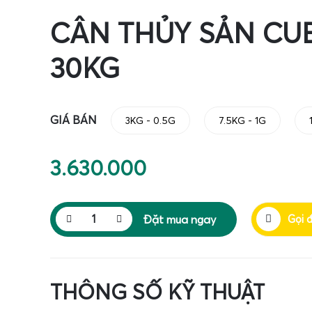
CÂN THỦY SẢN CUB
30KG
GIÁ BÁN
3KG - 0.5G
7.5KG - 1G
3.630.000
Đặt mua ngay
Gọi 
THÔNG SỐ KỸ THUẬT