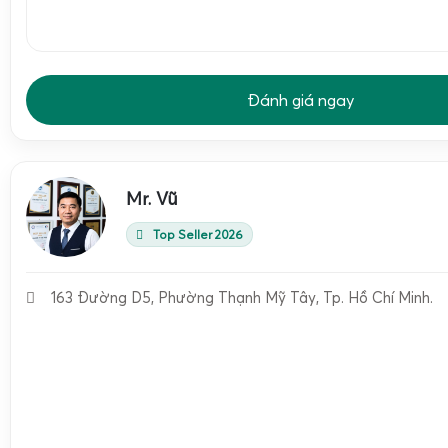
Màn hình hiển thị
sát từ xa
Nguồn cấp
Pin 6V-10Ah dung lượng cao
, sạc ng
Thời gian sử dụng
Đánh giá ngay
Khoảng 40–60 giờ liên tục tùy điều 
pin
Chức năng điều
Remote điều khiển từ xa
khoảng các
khiển
Mr. Vũ
Nhiệt độ làm việc
-10°C đến +40°C (tùy phiên bản)
Top Seller 2026
Độ ẩm môi trường
< 85% RH, không ngưng tụ
163 Đường D5, Phường Thạnh Mỹ Tây, Tp. Hồ Chí Minh.
Độ chính xác
Cấp III theo OIML, sai số tuyến tính
Chức năng chính
Zero, Tare, Hold, cộng dồn, cảnh báo
Cân sắt thép, cân phế liệu, cân bao
Ứng dụng
khí, cân vật tư xây dựng