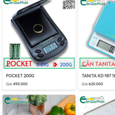
Bước 1 – Zero (về 0):
Khi cân không treo tải, nhấn phím
hoặc trên
remote điều khiển từ xa
để đưa cân về 0.0 k
Bước 2 – Treo dụng cụ chứa (nếu có):
Nếu sử dụng móc
treo, hãy treo lên cân trước, chờ số ổn định rồi nhấn p
Bước 3 – Treo hàng cần cân:
Treo hàng hóa (bó thép, 
liệu…) lên móc cân, nâng từ từ để tránh rung lắc mạnh
Bước 4 – Đọc kết quả:
Chờ số trên
màn hình LED đỏ
sử dụng chức năng Hold để giữ số nếu hàng còn dao đ
Bước 5 – Ghi nhận hoặc in (nếu có kết nối):
Ghi lại
truyền dữ liệu về hệ thống quản lý nếu cân được tí
thông.
POCKET 200G
TANITA KD-187 1
Trong quá trình cân, tuyệt đối không đứng dưới tải treo, k
Giá
495.000
Giá
620.000
mạnh vào thân cân, không vượt quá tải trọng tối đa của cân
10 tấn tùy model). Việc sử dụng đúng tải trọng giúp b
(loadcell) và đảm bảo độ chính xác lâu dài.
Hướng dẫn hiệu chuẩn cân treo OCS 3 tấn 5 tấn 10 t