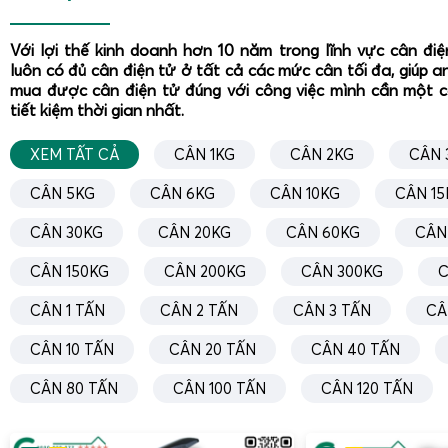
Với lợi thế kinh doanh hơn 10 năm trong lĩnh vực cân đi
luôn có đủ cân điện tử ở tất cả các mức cân tối đa, giúp a
mua được cân điện tử đúng với công việc mình cần một 
tiết kiệm thời gian nhất.
XEM TẤT CẢ
CÂN 1KG
CÂN 2KG
CÂN 
CÂN 5KG
CÂN 6KG
CÂN 10KG
CÂN 15
CÂN 30KG
CÂN 20KG
CÂN 60KG
CÂN
CÂN 150KG
CÂN 200KG
CÂN 300KG
C
CÂN 1 TẤN
CÂN 2 TẤN
CÂN 3 TẤN
CÂ
CÂN 10 TẤN
CÂN 20 TẤN
CÂN 40 TẤN
CÂN 80 TẤN
CÂN 100 TẤN
CÂN 120 TẤN
Quy trình cân tiêu chuẩn với
cân móc cẩu OCS 3 tấn 5 tấn 
các bước: