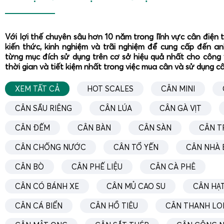
Với lợi thế chuyên sâu hơn 10 năm trong lĩnh vực cân điện 
kiến thức, kinh nghiệm và trãi nghiệm để cung cấp đến a
từng mục đích sử dụng trên cơ sở hiệu quả nhất cho công 
thời gian và tiết kiệm nhất trong việc mua cân và sử dụng c
Trong các bãi thu mua phế liệu, nhà máy tái chế,
cân phế liệ
XEM TẤT CẢ
HOT SCALES
CÂN MINI
trọng để tính toán chi phí và doanh thu.
Cân móc cẩu OCS 
CÂN SẦU RIÊNG
CÂN LÚA
CÂN GÀ VỊT
cho phép treo trực tiếp bao tải lớn, kiện phế liệu hoặc
cân 
CÂN ĐẾM
CÂN BÀN
CÂN SÀN
CÂN T
vụn, nhôm, inox, nhựa, giấy. Các ưu điểm nổi bật gồm:
Chịu tải lớn
với các mức 3 tấn, 5 tấn, 10 tấn, phù hợp 
CÂN CHỐNG NƯỚC
CÂN TỔ YẾN
CÂN NHÀ 
lớn.
CÂN BÒ
CÂN PHẾ LIỆU
CÂN CÀ PHÊ
Vỏ màu bạc chống bám bẩn
, dễ vệ sinh trong môi trườn
CÂN CÓ BÁNH XE
CÂN MỦ CAO SU
CÂN HẠT
Remote điều khiển từ xa
giúp thao tác trừ bì, giữ số
cần leo lên vị trí cân.
CÂN CÁ BIỂN
CÂN HỒ TIÊU
CÂN THANH LO
Đối với các loại hàng cồng kềnh như máy móc, kết cấu thé