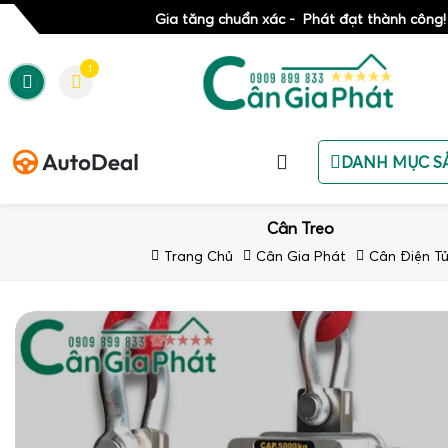
Gia tăng chuẩn xác - Phát đạt thành công!
1
DANH MỤC S
Cân Treo
Trang Chủ
Cân Gia Phát
Cân Điện T