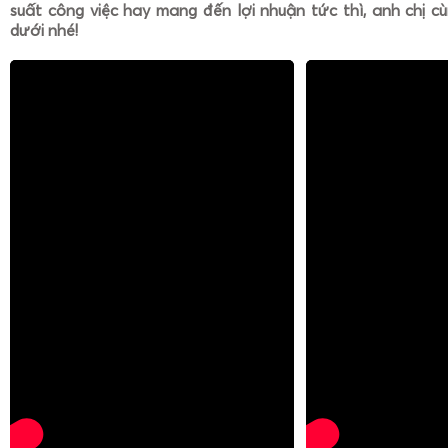
suất công việc hay mang đến lợi nhuận tức thì, anh chị cù
dưới nhé!
Việc lựa chọn đúng đơn vị cung cấp không chỉ giúp tối ưu
đầu mà còn đảm bảo hệ thống cân hoạt động ổn định, ch
vòng đời sử dụng. Đối với các doanh nghiệp hoạt động tro
thép, cân phế liệu, cân bao jumbo
, cân móc cẩu OCS là thiế
để kiểm soát khối lượng hàng hóa và tối ưu hiệu quả sản xu