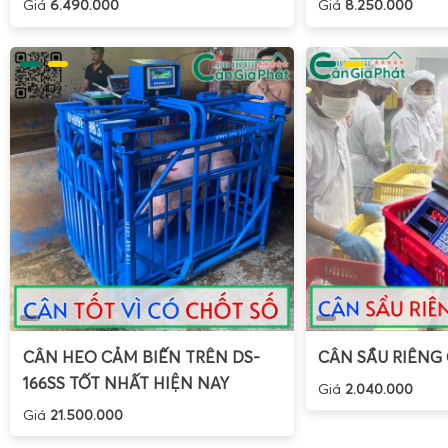
Giá
6.490.000
Giá
8.250.000
Hướng dẫn sử dụng cân treo điện tử OCS 3 tấn 5 tấn
CÂN HEO CẢM BIẾN TRÊN DS-
CÂN SẦU RIÊNG
166SS TỐT NHẤT HIỆN NAY
Giá
2.040.000
Giá
21.500.000