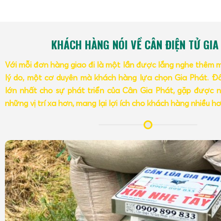
KHÁCH HÀNG NÓI VỀ CÂN ĐIỆN TỬ GIA
Với mỗi đơn hàng giao đi là một lần được lắng nghe thêm 
lý do, một cơ duyên mà khách hàng lựa chọn Gia Phát. Đâ
lớn nhất cho sự phát triển của Cân Gia Phát, gặp được n
những vị trí xa hơn, mang lại lợi ích cho khách hàng nhiều h