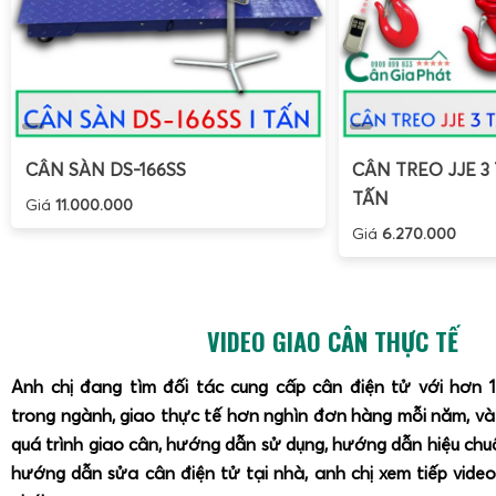
chất xâm nhập gây chập cháy.
Quản lý pin 6V-10Ah dung lượng cao:
Sạc đúng bộ sạ
pin cạn kiệt hoàn toàn trong thời gian dài, tránh phồng 
Khi phát hiện các lỗi như số nhảy không ổn định, không lê
tín hiệu từ
remote điều khiển từ xa
, nên liên hệ đơn vị cun
CÂN SÀN DS-166SS
CÂN TREO JJE 3 
Điện Tử Gia Phát
để được hỗ trợ kỹ thuật. Việc tự ý thá
TẤN
Giá
11.000.000
không có chuyên môn có thể làm hỏng cảm biến lực, b
Giá
6.270.000
hành.
Mua cân treo điện tử OCS 3 tấn 5 tấn 10 tấn ở Cân 
VIDEO GIAO CÂN THỰC TẾ
Anh chị đang tìm đối tác cung cấp cân điện tử với hơn 
trong ngành, giao thực tế hơn nghìn đơn hàng mỗi năm, v
quá trình giao cân, hướng dẫn sử dụng, hướng dẫn hiệu ch
hướng dẫn sửa cân điện tử tại nhà, anh chị xem tiếp video