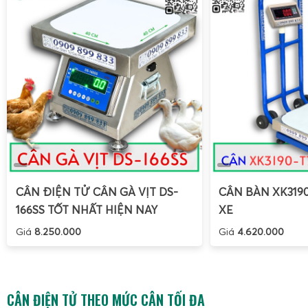
Đảm bảo
màn hình LED đỏ lớn
hiển thị rõ ràng, không
Kiểm tra
remote điều khiển từ xa
còn pin, các phím 
thường.
Sau khi treo cân lên móc cẩu, cần đảm bảo cân được treo
bị va chạm với các kết cấu xung quanh. Bật nguồn cân, chờ 
động và tự kiểm tra hệ thống.
Các bước cân hàng hóa
CÂN ĐIỆN TỬ CÂN GÀ VỊT DS-
CÂN BÀN XK319
166SS TỐT NHẤT HIỆN NAY
XE
Giá
8.250.000
Giá
4.620.000
CÂN ĐIỆN TỬ THEO MỨC CÂN TỐI ĐA