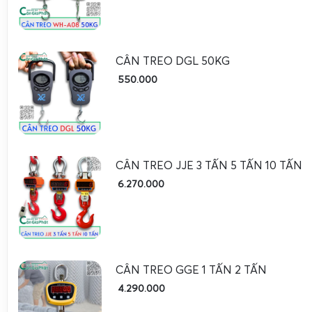
CÂN TREO DGL 50KG
550.000
CÂN TREO JJE 3 TẤN 5 TẤN 10 TẤN
6.270.000
Trong bối cảnh giá cả thực phẩm biến động, việc sở hữu 
đáng tin cậy như
cân treo điện tử WH-A08 50kg
giúp người
hơn khối lượng hàng hóa, tránh tình trạng thiếu hụt hoặ
dịch. Người dùng có thể treo túi hàng lên móc cân, đọc kế
CÂN TREO GGE 1 TẤN 2 TẤN
hình LCD, từ đó so sánh với khối lượng mà người bán thông
4.290.000
Đối với các hộ gia đình kinh doanh nhỏ lẻ, bán thực phẩm, trá