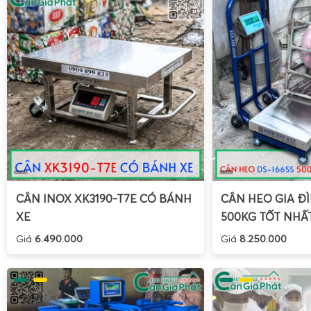
chờ vài giây để màn hình ổn định số đo.
Nhờ khả năng cân tối đa 50kg,
cân hành lý sân bay
WH-A08
hết các quy định về hành lý ký gửi và xách tay của các 
biến. Việc chủ động kiểm soát khối lượng hành lý giúp hạn ch
quá cước, đồng thời tối ưu hóa lượng đồ mang theo trong 
năng chuyển đổi đơn vị kg – lb cũng hỗ trợ người dùng dễ dà
định của các hãng bay quốc tế.
Hỗ trợ cân hàng hóa nhỏ lẻ, kiểm soát khối lượng tr
Bên cạnh các ứng dụng chính như
cân đi chợ
,
cân thực phẩ
CÂN INOX XK3190-T7E CÓ BÁNH
CÂN HEO GIA ĐÌ
cân treo cầm tay WH-A08 50kg
còn phù hợp cho nhiều tìn
XE
500KG TỐT NHẤ
gia đình và kinh doanh nhỏ. Người dùng có thể sử dụng đ
Giá
6.490.000
Giá
8.250.000
thức ăn chăn nuôi, thùng hàng gửi xe khách, bưu phẩm, ho
đình cần kiểm tra khối lượng trước khi vận chuyển.
Đối với các hộ kinh doanh online, việc sở hữu một chiếc
cân