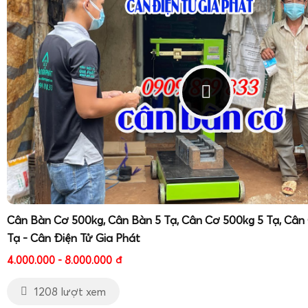
phải hàng kém chất lượng, sai thông số hoặc không có bảo 
quan trọng để đảm bảo độ chính xác lâu dài của thiết bị, đ
quan trực tiếp đến giá trị hàng hóa, chi phí vận chuyển và trả
Cân Bàn Cơ 500kg, Cân Bàn 5 Tạ, Cân Cơ 500kg 5 Tạ, Cân
Tạ - Cân Điện Tử Gia Phát
4.000.000 - 8.000.000
đ
1208 lượt xem