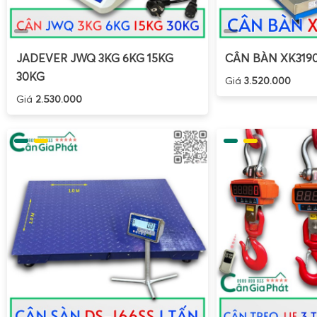
JADEVER JWQ 3KG 6KG 15KG
CÂN BÀN XK319
30KG
Giá
3.520.000
Giá
2.530.000
Để đảm bảo nhận được sản phẩm chính hãng, chất lượng ổ