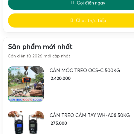
Gọi điện ngay
mục đích sử dụng, người dùng có thể khai thác nhiều tín
dòng
cân móc
treo 50kg
này.
Chat trực tiếp
Cân đi chợ và cân thực phẩm chính xác, nhanh chón
Sản phẩm mới nhất
Cân điện tử 2026 mới cập nhật
CÂN MÓC TREO OCS-C 500KG
2.420.000
CÂN TREO CẦM TAY WH-A08 50KG
275.000