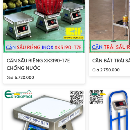
và quốc tế.
Tiết kiệm năng lượng:
Chức năng tự động tắt nguồn 
không sử dụng giúp kéo dài tuổi thọ pin.
Dễ thao tác:
Các phím chức năng đơn giản, ký hiệu r
với người lớn tuổi hoặc người ít tiếp xúc với thiết bị đi
Hướng dẫn sử dụng cân treo WH A08 50kg đúng cá
Để khai thác tối đa độ chính xác và tuổi thọ của
cân tr
CÂN SẦU RIÊNG XK3190-T7E
CÂN BẮT TRÁI S
50kg
, người dùng cần nắm vững
hướng dẫn sử dụng
cân 
CHỐNG NƯỚC
Giá
2.750.000
bao gồm cách lắp pin, thao tác cân, trừ bì, chuyển đổi đơn 
Giá
5.720.000
bị. Việc sử dụng đúng quy trình không chỉ giúp kết quả cân
chế hư hỏng do tác động ngoại lực hoặc môi trường.
Cách lắp pin và khởi động cân treo cầm tay WH-A08
Trước khi sử dụng lần đầu, người dùng cần lắp pin cho
cân
A08 50kg
. Thao tác thực hiện như sau: