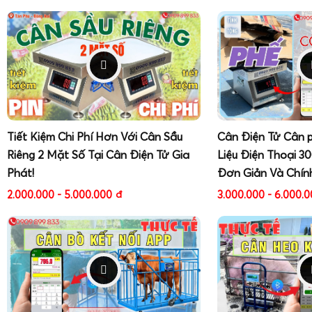
Tiết Kiệm Chi Phí Hơn Với Cân Sầu
Cân Điện Tử Cân 
Riêng 2 Mặt Số Tại Cân Điện Tử Gia
Liệu Điện Thoại 3
Phát!
Đơn Giản Và Chín
2.000.000 - 5.000.000
đ
3.000.000 - 6.000.