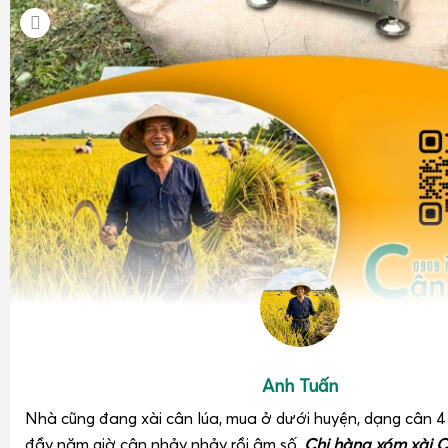
Anh Tuấn
Nhà cũng đang xài cân lúa, mua ở dưới huyện, dạng cân 
đầy năm giờ cân nhảy nhảy rồi âm số.
Chị hàng xóm xài C