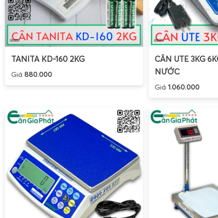
Khi không sử dụng trong thời gian dài, nên tháo pin r
chảy pin, oxy hóa tiếp điểm.
Vệ sinh cân bằng khăn mềm, khô; không dùng dung m
nước trực tiếp lên thân cân hoặc màn hình.
TANITA KD-160 2KG
CÂN UTE 3KG 6
Tuân thủ các lưu ý trên giúp
cân treo mini Weiheng WH-
NƯỚC
Giá
880.000
xác, hạn chế hỏng hóc, đồng thời đảm bảo an toàn cho n
Giá
1.060.000
mọi tình huống cân đo.
Mua cân treo điện tử cầm tay WH-A08 50kg ở Cân Đ