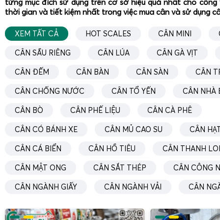
từng mục đích sử dụng trên cơ sở hiệu quả nhất cho công 
thời gian và tiết kiệm nhất trong việc mua cân và sử dụng c
XEM TẤT CẢ
HOT SCALES
CÂN MINI
CÂN SẦU RIÊNG
CÂN LÚA
CÂN GÀ VỊT
CÂN ĐẾM
CÂN BÀN
CÂN SÀN
CÂN T
CÂN CHỐNG NƯỚC
CÂN TỔ YẾN
CÂN NHÀ 
CÂN BÒ
CÂN PHẾ LIỆU
CÂN CÀ PHÊ
CÂN CÓ BÁNH XE
CÂN MỦ CAO SU
CÂN HẠT
CÂN CÁ BIỂN
CÂN HỒ TIÊU
CÂN THANH LO
CÂN MẬT ONG
CÂN SẮT THÉP
CÂN CÔNG N
Với những người thường xuyên di chuyển bằng máy bay, g
CÂN NGÀNH GIẤY
CÂN NGÀNH VẢI
CÂN NG
hành lý luôn là vấn đề cần quan tâm.
Cân vali du lịch
dạng
WH-A08
giúp kiểm tra trọng lượng vali, balo, túi xách ngay 
sân bay. Người dùng chỉ cần móc quai vali vào móc cân, 