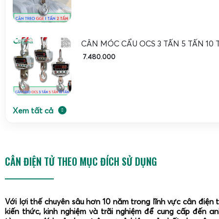
cá,
cân thực phẩm
dạng treo như WH-A08 giúp thao tác
chiếm nhiều diện tích quầy kệ. Móc treo chịu lực tốt, dễ vệ s
năng trừ bì cho phép cân chính xác khối lượng thực củ
CÂN MÓC CẨU OCS 3 TẤN 5 TẤN 10 
trong túi hoặc rổ. Nhờ đó, việc định lượng khẩu phần ăn, c
7.480.000
hoặc đóng gói hàng hóa trở nên khoa học và đồng nhất hơ
Cân vali du lịch và cân hành lý sân bay tiện lợi
Xem tất cả
CÂN ĐIỆN TỬ THEO MỤC ĐÍCH SỬ DỤNG
Với lợi thế chuyên sâu hơn 10 năm trong lĩnh vực cân điện 
kiến thức, kinh nghiệm và trãi nghiệm để cung cấp đến a