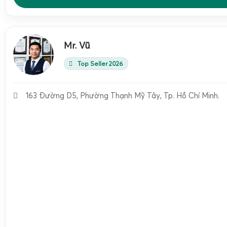
Cân trọng lượng, trừ 
Chức năng chính
(Hold), chuyển đổi đơ
Mr. Vũ
nguồn
Top Seller 2026
Nhựa ABS bền, chốn
Chất liệu vỏ
trọng lượng nhẹ
163 Đường D5, Phường Thạnh Mỹ Tây, Tp. Hồ Chí Minh.
Thép mạ, chịu lực tốt
Chất liệu móc treo
khi sử dụng đúng cá
0°C đến 40°C (tránh
Khoảng nhiệt độ làm việc
ướt, nhiệt độ quá ca
Khoảng 150–200g (tù
Trọng lượng cân
gọn nhẹ
Thiết kế cầm tay nhỏ 
Kích thước
mang theo khi đi chợ 