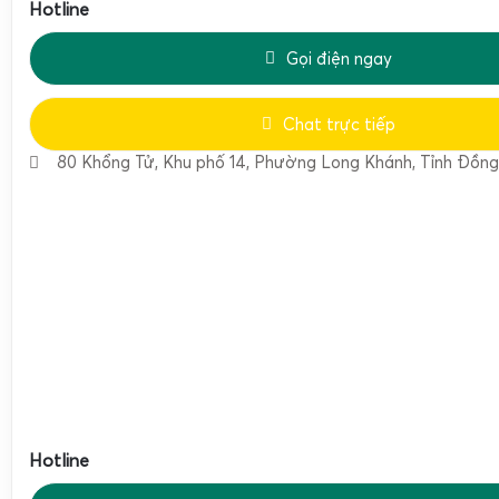
Hotline
Cân đi chợ, cân thực
Ứng dụng chính
Gọi điện ngay
lịch, cân hành lý sâ
nhỏ
Chat trực tiếp
Cân Điện Tử Gia Phá
80 Khổng Tử, Khu phố 14, Phường Long Khánh, Tỉnh Đồng
Đơn vị phân phối
treo điện tử cầm t
chính hãng
Nhờ cấu hình kỹ thuật tối ưu cho dải tải trọng nhỏ đến trun
tay WH-A08 50kg
trở thành công cụ hỗ trợ đắc lực trong
doanh, đặc biệt khi người dùng cần một thiết bị cân gọn nhẹ
theo mọi lúc mọi nơi.
Ứng dụng thực tế của cân móc treo 50kg WH-A08 tr
Cân treo
mini Weiheng WH-A08
không chỉ đơn thuần là mộ
Hotline
cầm tay, mà còn là giải pháp giúp người dùng kiểm soát k
thực phẩm, hành lý một cách chủ động, tiết kiệm chi phí và