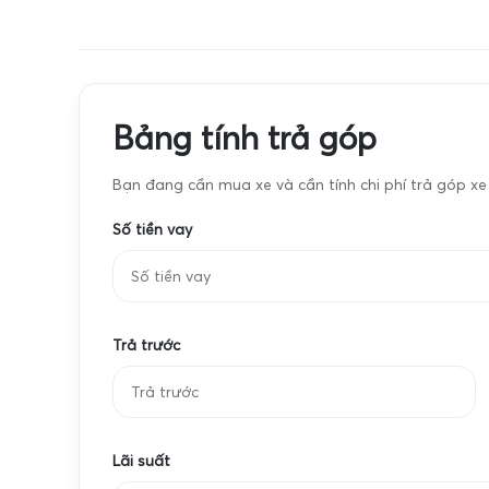
Cân định lượng mẫu
dừng ở độ chính xác mà còn liên quan đến tốc độ c
Cân vàng
Cân trang sứ
máy in, máy tính. Điều này đặc biệt quan trọng kh
vườn, hoặc làm chứng từ cho các lô hàng xuất khẩ
Cân định lượng mẫu
Đặc điểm kỹ thuật nổi bật của cân điện tử câ
Bảng tính trả góp
Các dòng
cân điện tử cân sầu riêng 100kg
được thiế
Bạn đang cần mua xe và cần tính chi phí trả góp x
trọng lượng dao động từ vài ký đến vài chục ký m
Số tiền vay
cm đến 50x60 cm, đủ rộng để đặt sọt sầu riêng mà k
đều, cho kết quả ổn định. Khung cân được gia cố 
khi cân liên tục trong mùa vụ cao điểm.
Độ chính xác của
cân sầu riêng 100kg
thường đạt cấp
Trả trước
đến 20g tùy model. Điều này giúp việc tính tiền cho
cãi giữa chủ vựa và nhà vườn. Nhiều dòng cân c
lượng sọt, bao, pallet, chỉ giữ lại khối lượng tịnh
theo ký.
Lãi suất
Hệ thống hiển thị của
cân sọt sầu riêng 100kg
thườ