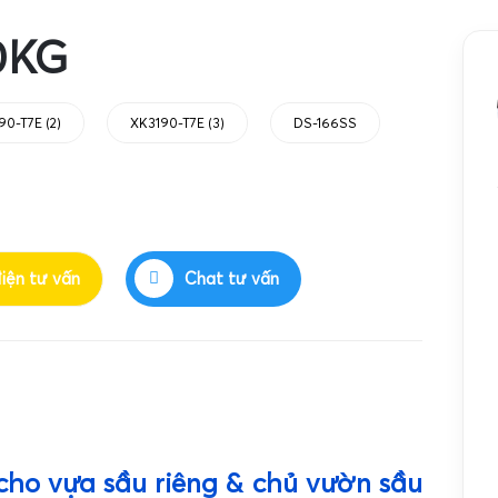
0KG
90-T7E (2)
XK3190-T7E (3)
DS-166SS
điện tư vấn
Chat tư vấn
 cho vựa sầu riêng & chủ vườn sầu