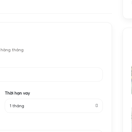
ân, khả năng trừ bì sọt, lưu trữ dữ liệu và kết nối
c
Cân hóa chất
i cần truy xuất nguồn gốc, đối soát số liệu với nhà
u sang Trung Quốc, Hàn Quốc, châu Âu.
n sầu riêng 100kg
t kế tối ưu cho việc cân trái cây có kích thước lớn,
e hàng tháng
ỗi sọt. Mặt bàn cân thường có kích thước từ 40x50
hông bị chênh, giúp cảm biến tải (loadcell) nhận lực
bằng thép hộp dày, có gân chịu lực, đảm bảo độ bền
 III theo tiêu chuẩn đo lường, với sai số chỉ từ 10g
Thời hạn vay
 từng sọt sầu riêng trở nên minh bạch, hạn chế tranh
òn tích hợp chức năng
trừ bì
(Tare) để loại trừ khối
1 tháng
 của trái sầu riêng, rất phù hợp cho mô hình thu mua
ng sử dụng màn hình LED đỏ hoặc LCD có đèn nền,