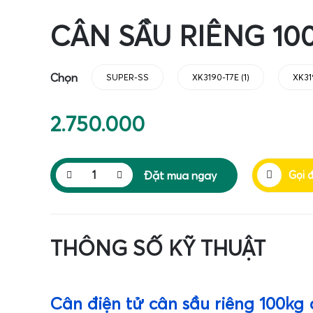
CÂN SẦU RIÊNG 10
Chọn
SUPER-SS
XK3190-T7E (1)
XK31
2.750.000
Đặt mua ngay
Gọi 
THÔNG SỐ KỸ THUẬT
Cân điện tử cân sầu riêng 100kg