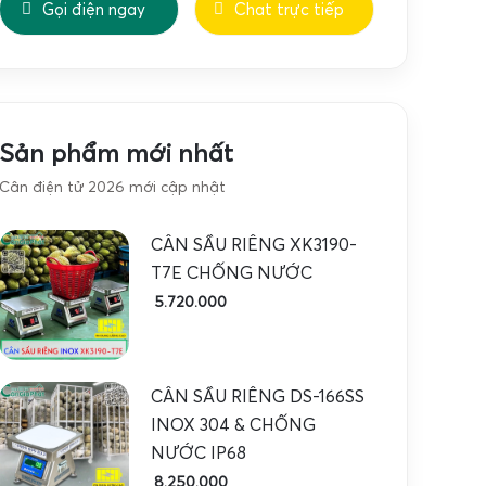
Gọi điện ngay
Chat trực tiếp
Sản phẩm mới nhất
Cân điện tử 2026 mới cập nhật
CÂN SẦU RIÊNG XK3190-
T7E CHỐNG NƯỚC
5.720.000
CÂN SẦU RIÊNG DS-166SS
INOX 304 & CHỐNG
NƯỚC IP68
8.250.000