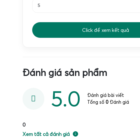
chữ số lớn, dễ quan sát trong điều kiện ánh sáng
đầu cân còn có khả năng chống chói, chống ẩm, gi
nhầm lẫn khi ghi chép. Nút bấm được thiết kế to
Click để xem kết quả
tay.
Về nguồn điện, đa số
cân điện tử 100kg sử dụng ở 
sạc bên trong, cho thời gian sử dụng từ 40 đến 80 
vựa ở vùng sâu, vùng xa, nơi nguồn điện không ổn
Đánh giá sản phẩm
có chế độ tiết kiệm năng lượng, tự động tắt màn hìn
Cân điện tử cân sầu riêng Super-SS 100kg giá
5.0
Đánh giá bài viết
Tổng số
0
Đánh giá
0
Xem tất cả đánh giá