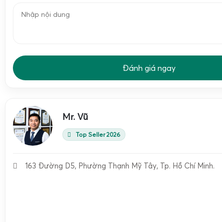
Đánh giá ngay
Mr. Vũ
Top Seller 2026
163 Đường D5, Phường Thạnh Mỹ Tây, Tp. Hồ Chí Minh.
Yếu tố quan trọng nhất khi lựa chọn cân điện tử cân sầu ri
năng chống nước và chống gỉ. Chuẩn
IP68
cho phép cân 