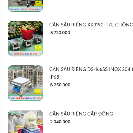
đồng đều trọng lượng theo quy cách xuất khẩu. Kích thướ
dễ đặt trên bàn thao tác trong phòng sơ chế, phòng đóng g
Đối với các thùng sầu riêng lớn hơn, thùng xốp, thùng cart
CÂN SẦU RIÊNG XK3190-T7E CHỐN
điện tử 150kg cân sầu riêng cấp đông
là lựa chọn phù hợ
5.720.000
ứng tốt nhu cầu cân từng lô nhỏ, cân kiểm tra trước kh
hoặc sau khi ra khỏi kho lạnh. Bàn cân có kích thước trung bì
thể gắn cột hiển thị cao để công nhân dễ quan sát. Độ chi
20g, đủ chính xác cho giao dịch mua bán theo lô.
CÂN SẦU RIÊNG DS-166SS INOX 30
Ở khâu nhập – xuất kho, cân pallet, cân cả xe đẩy hoặc 
IP68
thùng sầu riêng,
cân điện tử 300kg cân sầu riêng cấp đông
8.250.000
rãi. Bàn cân lớn, khung sườn chắc chắn, có thể kết hợp v
băng tải. Độ chia từ 20g đến 50g, phù hợp cho việc kiểm so
lô hàng, lập phiếu nhập – xuất, đối chiếu với chứng từ. K
CÂN SẦU RIÊNG CẤP ĐÔNG
mềm quản lý, cân 300kg còn có thể truyền dữ liệu về máy tí
2.040.000
trợ truy xuất nguồn gốc lô sầu riêng cấp đông.