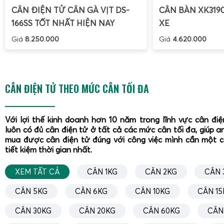
CÂN ĐIỆN TỬ CÂN GÀ VỊT DS-
CÂN BÀN XK319
166SS TỐT NHẤT HIỆN NAY
XE
Giá
8.250.000
Giá
4.620.000
CÂN ĐIỆN TỬ THEO MỨC CÂN TỐI ĐA
Với lợi thế kinh doanh hơn 10 năm trong lĩnh vực cân đi
luôn có đủ cân điện tử ở tất cả các mức cân tối đa, giúp a
mua được cân điện tử đúng với công việc mình cần một 
tiết kiệm thời gian nhất.
XEM TẤT CẢ
CÂN 1KG
CÂN 2KG
CÂN 
CÂN 5KG
CÂN 6KG
CÂN 10KG
CÂN 15
Môi trường làm việc của cân điện tử cân sầu riêng cấp đô
CÂN 30KG
CÂN 20KG
CÂN 60KG
CÂN
nhiệt độ thấp, độ ẩm cao, nước đá tan, hóa chất tẩy rửa,