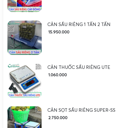
Ứng dụng chuyên sâu cho từng dạng sầu riêng cấp 
Mỗi dạng sản phẩm sầu riêng cấp đông đòi hỏi cấu hình cân
điện tử cân sầu riêng múi đông lạnh
, yêu cầu quan trọng l
CÂN SẦU RIÊNG 1 TẤN 2 TẤN
tốc độ ổn định nhanh để không làm chậm dây chuyền đó
15.950.000
được đặt trong phòng lạnh, nơi nhiệt độ dao động từ 0 đế
Do đó, bo mạch và loadcell phải được bảo vệ tốt, trá
sương gây chập mạch. Mặt bàn cân nên có gờ hoặc thiết
khay sầu riêng không bị xê dịch khi cân.
CÂN THUỐC SẦU RIÊNG UTE
Với
cân điện tử chống nước cân sầu riêng kem cấp đông
,
1.060.000
còn khắc nghiệt hơn do sản phẩm có độ béo cao, dễ bám 
phải rửa bằng nước nóng và hóa chất tẩy rửa. Cân cần 
nhẵn, ít khe hở, dễ vệ sinh, không giữ lại cặn kem, không 
giúp cân chịu được việc xịt rửa trực tiếp bằng vòi áp lực
CÂN SỌT SẦU RIÊNG SUPER-SS
nhập vào bên trong. Nhiều cơ sở sản xuất sầu riêng kem c
2.750.000
cân có chức năng cộng dồn, trừ bì, đếm số lần cân để k
từng ca làm việc.