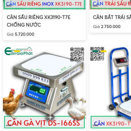
lịch giao hàng; kỹ thuật viên mang cân đến tận vựa, kho
tiến hành lắp đặt, cân chỉnh, kiểm tra sai số bằng quả cân 
CÂN SẦU RIÊNG XK3190-T7E
CÂN BẮT TRÁI S
tiết cách sử dụng, cách vệ sinh, cách bảo quản cân trong m
CHỐNG NƯỚC
Giá
2.750.000
đó, khách hàng có thể đưa cân vào vận hành ngay, hạn chế t
Giá
5.720.000
trong giai đoạn đầu.
Bảo dưỡng và sửa cân điện tử cân sầu riêng định
nơi ở Miền Tây, Miền Đông và Tây Nguyên.