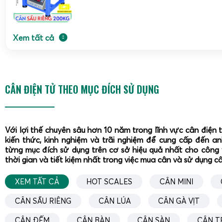
Xem tất cả
CÂN ĐIỆN TỬ THEO MỤC ĐÍCH SỬ DỤNG
Với lợi thế chuyên sâu hơn 10 năm trong lĩnh vực cân điện 
kiến thức, kinh nghiệm và trãi nghiệm để cung cấp đến a
từng mục đích sử dụng trên cơ sở hiệu quả nhất cho công 
thời gian và tiết kiệm nhất trong việc mua cân và sử dụng c
XEM TẤT CẢ
HOT SCALES
CÂN MINI
CÂN SẦU RIÊNG
CÂN LÚA
CÂN GÀ VỊT
CÂN ĐẾM
CÂN BÀN
CÂN SÀN
CÂN T