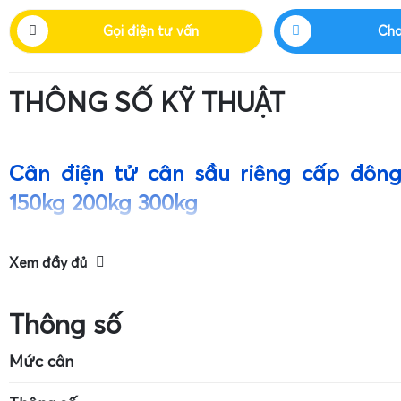
Gọi điện tư vấn
Cha
THÔNG SỐ KỸ THUẬT
Cân điện tử cân sầu riêng cấp đôn
150kg 200kg 300kg
Tiêu chuẩn chuyên dụng cho cân điện tử cân sầu ri
Xem đầy đủ
sầu riêng đông lạnh, cân sầu riêng múi kho lạnh.
Thông số
Mức cân
Kích thước cân: 7cm x 4cm
Mức cân tối đa: 