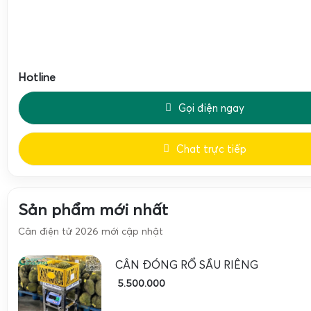
được thiết kế chuyên dụng cho môi trường lạnh. Loadcell
ẩm, được bọc kín, có lớp bảo vệ chống ngưng tụ hơi nước
kho lạnh. Nhiều model cân điện tử 30kg cân sầu riêng cấ
150kg và cân điện tử 300kg cân sầu riêng cấp đông sử dụng
Hotline
tín hiệu bọc chống nhiễu, giúp cân ổn định, ít trôi số, đặc b
Gọi điện ngay
trong ca làm việc dài. Màn hình hiển thị LED hoặc LCD có đ
trong điều kiện ánh sáng yếu của kho lạnh, phím bấm dạn
Chat trực tiếp
thao tác được khi đeo găng tay.
Cân điện tử cân sầu riêng múi cấp đông: các mức cân
30kg, 100kg, 150kg, 200kg, 300kg
Sản phẩm mới nhất
Trong chuỗi sản xuất và thu mua sầu riêng, mỗi công đo
Cân điện tử 2026 mới cập nhật
trọng cân khác nhau. Dòng
cân điện tử 30kg cân sầu riê
được dùng để cân khay sầu riêng múi đông lạnh, khay sầu 
CÂN ĐÓNG RỔ SẦU RIÊNG
túi hút chân không hoặc các phần nhỏ phục vụ đóng gó
5.500.000
thường từ 1g đến 5g, giúp kiểm soát chính xác trọng lượng