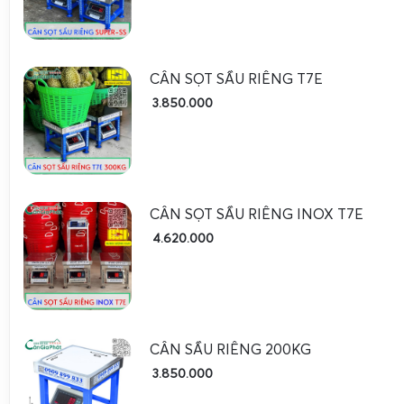
Đối với
cân điện tử chống nước cân sầu riêng đông lạnh
dù
nơi vừa cân sầu riêng tươi vừa cân sầu riêng đã cấp đông,
va đập cơ học từ trái sầu riêng có gai, từ xe kéo, rổ nhựa
CÂN SỌT SẦU RIÊNG T7E
chắn, chân cân có thể điều chỉnh độ cao, chống trượt trên
3.850.000
còn yêu cầu cân có pin sạc dung lượng lớn để sử dụng linh 
xe tải hoặc khu vực chưa có điện ổn định. Tất cả những 
Cân Điện Tử Gia Phát nghiên cứu kỹ lưỡng khi tư vấn giải 
hàng.
CÂN SỌT SẦU RIÊNG INOX T7E
4.620.000
Cân Điện Tử Gia Phát
– Top 1 về cân điện tử cân sầu
CÂN SẦU RIÊNG 200KG
3.850.000