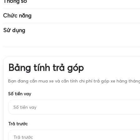
Thông số
Độ chính xác: 0.01g
Cân dùng pin CR-2032
Màn hình LCD có
Chức năng
Đơn vị: g, ct, oz, ozt, dwt, pcs
Đơn vị: g, ct, oz,
Cân vàng
Cân trang sức
Sử dụng
Cân hóa chất
Cân định lượng 
Cân vàng
Cân trang sức
Cân hóa chất
Cân định lượng 
Bảng tính trả góp
Bạn đang cần mua xe và cần tính chi phí trả góp xe hàng thán
Số tiền vay
Trả trước