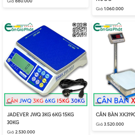
Giá
880.000
Loại màn hình hiển thị
: LED hoặc LCD có đèn nền, dễ 
Giá
1.060.000
ánh sáng yếu, góc nhìn rộng, phím bấm chống nước.
Khả năng di chuyển và nguồn điện
: cân có pin sạc, 
cần di chuyển nhiều; tương thích với nguồn điện tại kho
Dịch vụ hậu mãi
: đơn vị cung cấp có hỗ trợ miễn phí 
vựa, bảo dưỡng và sửa cân điện tử cân sầu riêng đị
không.
Khi đáp ứng đầy đủ các tiêu chí trên, cân điện tử cân sầu r
thành công cụ đo lường tin cậy, giúp quản lý chặt chẽ tr
tối ưu chi phí, nâng cao uy tín với đối tác trong và ngoài
của đơn vị chuyên sâu như Cân Điện Tử Gia Phát giúp các
tâm tập trung vào sản xuất, còn việc lựa chọn, lắp đặt, bả
chống nước cân sầu riêng đông lạnh đã có đội ngũ kỹ thuật 
JADEVER JWQ 3KG 6KG 15KG
CÂN BÀN XK319
trợ.
30KG
Giá
3.520.000
Giá
2.530.000