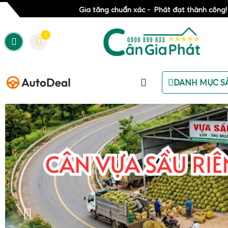
Gia tăng chuẩn xác - Phát đạt thành công!
1
DANH MỤC S