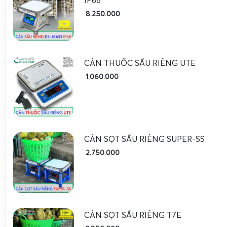
8.250.000
CÂN THUỐC SẦU RIÊNG UTE
1.060.000
Việc sử dụng inox 304 cho toàn bộ khung và mặt bàn cân man
thực tế cho các vựa sầu riêng và kho lạnh:
Chống gỉ tuyệt đối
trong môi trường ẩm, lạnh, có nư
CÂN SỌT SẦU RIÊNG SUPER-SS
rửa nhẹ.
2.750.000
Dễ vệ sinh
, bề mặt nhẵn, ít bám nhựa trái cây, dễ lau
xuất.
Đảm bảo an toàn vệ sinh thực phẩm
, phù hợp yêu c
chế biến xuất khẩu.
Độ bền cơ học cao
, chịu được va đập khi đặt khay sầ
CÂN SỌT SẦU RIÊNG T7E