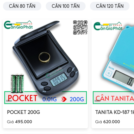
CÂN 80 TẤN
CÂN 100 TẤN
CÂN 120 TẤN
Trong
kho lạnh sầu riêng
và khu vực
cấp đông
, nhiệt độ t
lạnh đọng sương là thách thức lớn đối với thiết bị điện tử.
riêng inox DS-166SS
với chuẩn IP68, loadcell inox chống 
bảo vệ tốt, có thể hoạt động ổn định trong môi trường này.
Các ứng dụng phổ biến trong kho lạnh và cấp đông gồm:
Cân sầu riêng cấp đông
sau khi ra khỏi hầm đông, k
trước khi đóng thùng.
Cân khay sầu riêng cấp đông
để phân loại, sắp xếp v
lô.
Cân sầu riêng kho lạnh
trong quá trình xuất – nhập kh
liệu trên hệ thống.
Nhờ thiết kế chống nước, chống bụi, DS-166SS không bị 
POCKET 200G
TANITA KD-187 1
đá tan, hơi lạnh, giúp giảm chi phí bảo trì, sửa chữa. Pin s
Giá
495.000
Giá
620.000
cân hoạt động ngay cả khi mất điện tạm thời trong kho
trình không bị gián đoạn.