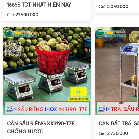
166SS TỐT NHẤT HIỆN NAY
Giá
2.040.000
Giá
21.500.000
CÂN SẦU RIÊNG XK3190-T7E
CÂN BẮT TRÁI S
CHỐNG NƯỚC
Giá
2.750.000