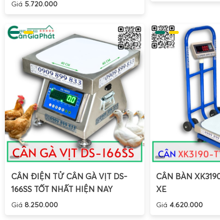
Giá
5.720.000
Cân điện tử cân sầu riêng inox DS-166SS 100kg 200kg 300
đáp ứng toàn bộ chuỗi giá trị của ngành sầu riêng, từ nh
xuất khẩu. Mỗi giai đoạn có yêu cầu riêng về tải trọng, độ 
cân và khả năng chống nước, chống lạnh.
Cân sầu riêng nhà vườn và vựa thu mua
Tại nhà vườn và vựa thu mua, DS-166SS thường được sử dụ
Cân sầu riêng nguyên trái
để phân loại theo trọng l
khẩu hoặc tiêu thụ nội địa.
Cân sầu riêng theo lô
khi giao nhận giữa nhà vườn v
thương lái và vựa.
CÂN ĐIỆN TỬ CÂN GÀ VỊT DS-
CÂN BÀN XK319
Cân sầu riêng nhà vườn
ngay tại vườn hoặc tại điểm tậ
166SS TỐT NHẤT HIỆN NAY
XE
chắc chắn, dễ di chuyển.
Giá
8.250.000
Giá
4.620.000
Trong môi trường nhà vườn, cân thường phải chịu bụi đất, 