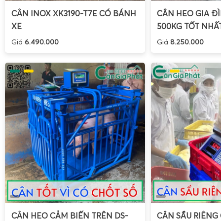
thùng carton, chỉ hiển thị trọng lượng sầu riêng thực tế
CÂN INOX XK3190-T7E CÓ BÁNH
CÂN HEO GIA ĐÌ
Chức năng cộng dồn
: cộng dồn nhiều lần cân liên ti
XE
500KG TỐT NHẤ
nhiều khay sầu riêng tách múi hoặc nhiều thùng hàng t
Giá
6.490.000
Giá
8.250.000
Chức năng giữ số (Hold)
: giữ lại kết quả cân trên màn
cân trong kho lạnh, công nhân phải di chuyển hàng 
mới ghi chép.
Cảnh báo quá tải
: hiển thị và báo hiệu khi trọng lượn
cho phép, bảo vệ loadcell và tăng tuổi thọ cân.
Hiệu chuẩn định kỳ
: hỗ trợ hiệu chuẩn nhanh, đảm b
dài trong môi trường làm việc khắc nghiệt.
Ứng dụng thực tế: cân sầu riêng nhà vườn, vựa, kho 
CÂN HEO CẢM BIẾN TRÊN DS-
CÂN SẦU RIÊNG