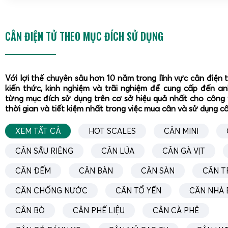
Nhờ dải tải trọng từ 100kg đến 300kg,
cân điện tử cân sầu 
có thể đáp ứng đa dạng nhu cầu: từ cân từng trái sầu riêng
CÂN ĐIỆN TỬ THEO MỤC ĐÍCH SỬ DỤNG
sầu riêng tách múi, đến cân thùng carton thành phẩm trước 
Độ chia nhỏ giúp kiểm soát chính xác trọng lượng, hạn ch
trong quá trình giao nhận.
Với lợi thế chuyên sâu hơn 10 năm trong lĩnh vực cân điện 
kiến thức, kinh nghiệm và trãi nghiệm để cung cấp đến a
Chức năng hỗ trợ tối ưu cho quy trình cân sầu riêng
từng mục đích sử dụng trên cơ sở hiệu quả nhất cho công 
thời gian và tiết kiệm nhất trong việc mua cân và sử dụng c
XEM TẤT CẢ
HOT SCALES
CÂN MINI
CÂN SẦU RIÊNG
CÂN LÚA
CÂN GÀ VỊT
CÂN ĐẾM
CÂN BÀN
CÂN SÀN
CÂN T
CÂN CHỐNG NƯỚC
CÂN TỔ YẾN
CÂN NHÀ 
CÂN BÒ
CÂN PHẾ LIỆU
CÂN CÀ PHÊ