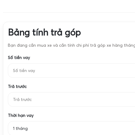
Cân hóa chất
Cân định lượng 
Cân vàng
Cân trang sức
Cân hóa chất
Cân định lượng 
Bảng tính trả góp
Bạn đang cần mua xe và cần tính chi phí trả góp xe hàng thán
Số tiền vay
Trả trước
Thời hạn vay
1 tháng