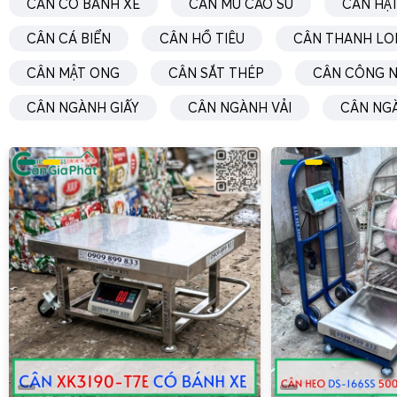
CÂN CÓ BÁNH XE
CÂN MỦ CAO SU
CÂN HẠT
CÂN CÁ BIỂN
CÂN HỒ TIÊU
CÂN THANH LO
CÂN MẬT ONG
CÂN SẮT THÉP
CÂN CÔNG N
CÂN NGÀNH GIẤY
CÂN NGÀNH VẢI
CÂN NG
Để phù hợp với đặc thù sản xuất sầu riêng, DS-166SS được 
năng hữu ích:
Chức năng trừ bì (Tare)
: trừ trọng lượng khay inox, k