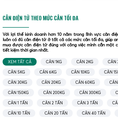
cây và va đập cơ học. Thiết kế inox 304 liền khối, chuẩn
động ổn định, không bị gỉ sét, không bị nước xâm nhập. Đ
CÂN ĐIỆN TỬ THEO MỨC CÂN TỐI ĐA
vựa kiểm soát chính xác trọng lượng từng trái, tránh thất t
Cân sầu riêng tách múi, cân khay trong khu sơ chế
Với lợi thế kinh doanh hơn 10 năm trong lĩnh vực cân đi
Ở các cơ sở sơ chế, sầu riêng được tách múi, đóng khay, 
luôn có đủ cân điện tử ở tất cả các mức cân tối đa, giúp a
mua được cân điện tử đúng với công việc mình cần một 
đông.
Cân sầu riêng tách múi
yêu cầu độ chính xác cao đ
tiết kiệm thời gian nhất.
đúng trọng lượng tiêu chuẩn, tránh thiếu hụt hoặc dư thừa 
đồng. DS-166SS với tải trọng 100kg hoặc 200kg, độ chia nh
XEM TẤT CẢ
CÂN 1KG
CÂN 2KG
CÂN 
dễ vệ sinh là lựa chọn phù hợp cho khu vực này.
CÂN 5KG
CÂN 6KG
CÂN 10KG
CÂN 15
Công nhân có thể đặt khay inox, khay nhựa hoặc khay x
CÂN 30KG
CÂN 20KG
CÂN 60KG
CÂN
dụng chức năng trừ bì để chỉ hiển thị trọng lượng múi sầu 
chống nước, cân có thể đặt gần khu vực rửa khay, khu sơ
CÂN 150KG
CÂN 200KG
CÂN 300KG
C
đảm bảo độ bền. Màn hình hiển thị rõ ràng, dễ đọc, giúp t
CÂN 1 TẤN
CÂN 2 TẤN
CÂN 3 TẤN
CÂ
thời gian chờ đợi.
CÂN 10 TẤN
CÂN 20 TẤN
CÂN 40 TẤN
Cân sầu riêng kho lạnh, cân sầu riêng cấp đông