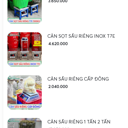
pallet.
3.850.000
Giữ được độ sáng đẹp lâu dài
, không bị ố vàng, bon
điện.
Thông số kỹ thuật cân điện tử cân sầu riêng ino
200kg 300kg
CÂN SỌT SẦU RIÊNG INOX T7E
4.620.000
Bảng thông số kỹ thuật chi tiết giúp nhà vườn, chủ vựa 
chọn đúng cấu hình cân phù hợp với nhu cầu sử dụng thực tế
Thông số
DS-166SS 100kg
DS-166SS 200kg
Tải trọng tối đa
CÂN SẦU RIÊNG CẤP ĐÔNG
100kg
200kg
2.040.000
10g / 20g tùy
20g / 50g tùy cấu
Bước nhảy (độ chia)
cấu hình
hình
Kích thước mặt bàn
Tùy chọn phổ biến: 400×400mm, 4
cân
450×600mm (inox 304)
CÂN SẦU RIÊNG 1 TẤN 2 TẤN