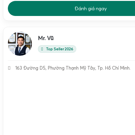
Đánh giá ngay
Mr. Vũ
Top Seller 2026
163 Đường D5, Phường Thạnh Mỹ Tây, Tp. Hồ Chí Minh.
Điểm nổi bật của
cân điện tử cân sầu riêng inox DS-166S
là thiết kế khung và mặt bàn cân bằng
inox 304
nguyên khối,