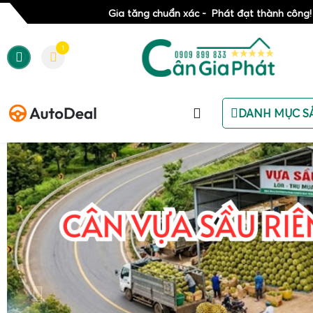
Gia tăng chuẩn xác - Phát đạt thành công!
1
DANH MỤC S