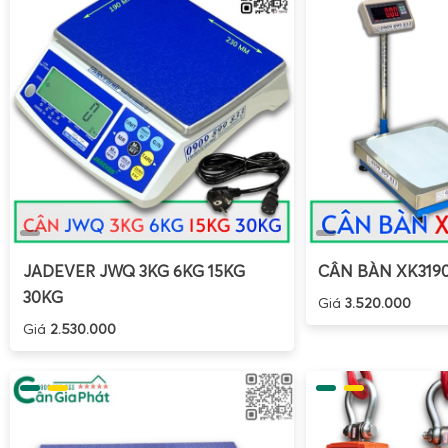
Cân Điện Tử Gia Phát miễn phí giao cân tận nơi và
cân sầu riêng tận vựa định kỳ hàng năm.
JADEVER JWQ 3KG 6KG 15KG
CÂN BÀN XK319
30KG
Giá
3.520.000
Giá
2.530.000