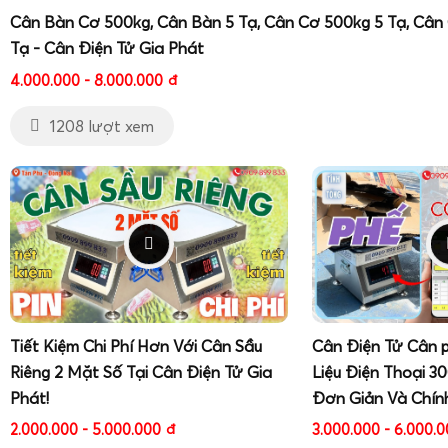
nghiệp, tránh tự ý mở cân gây mất bảo hành.
Cân Bàn Cơ 500kg, Cân Bàn 5 Tạ, Cân Cơ 500kg 5 Tạ, Cân
Tạ - Cân Điện Tử Gia Phát
Hướng dẫn sửa cân điện tử Tanita KD-192 với các lỗ
4.000.000 - 8.000.000
đ
1208 lượt xem
Tiết Kiệm Chi Phí Hơn Với Cân Sầu
Cân Điện Tử Cân 
Riêng 2 Mặt Số Tại Cân Điện Tử Gia
Liệu Điện Thoại 3
Phát!
Đơn Giản Và Chín
2.000.000 - 5.000.000
đ
3.000.000 - 6.000.