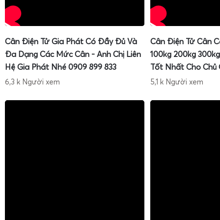
Khi cần
sửa cân điện tử Tanita KD-192
, nên thực hiện từ
đến phức tạp:
Cân Điện Tử Gia Phát Có Đầy Đủ Và
Cân Điện Tử Cân C
Kiểm tra và thay pin mới, đảm bảo đúng chủng loại và 
Đa Dạng Các Mức Cân - Anh Chị Liên
100kg 200kg 300kg
Lau sạch mặt cân, không để vật lạ kẹt giữa mặt cân v
Hệ Gia Phát Nhé 0909 899 833
Tốt Nhất Cho Chủ
Đặt cân ở vị trí khác, đảm bảo mặt phẳng và không ru
6,3 k Người xem
5,1 k Người xem
Thử nhấn giữ nút ON/OFF lâu hơn để reset (nếu tài 
phép).
Nếu vẫn lỗi, không tự ý mở vỏ cân, tránh làm hỏng 
hành.
Liên hệ
CÂN ĐIỆN TỬ GIA PHÁT - 0909.899.833
đ
thuật, kiểm tra và sửa chữa chuyên nghiệp.
Đơn vị có kinh nghiệm sẽ sử dụng thiết bị đo, quả cân chuẩ
tra chuẩn mực để xác định chính xác nguyên nhân, từ đ
sửa chữa hoặc thay thế linh kiện phù hợp, đảm bảo
cân đi
2kg
hoạt động ổn định trở lại.