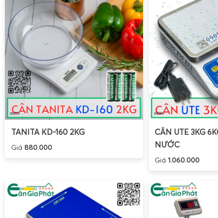
Đối với công thức nhập khẩu, có thể dùng đơn vị oz nếu 
Trong môi trường sản xuất tại Việt Nam, đơn vị gram vẫn
giúp dễ dàng tính toán giá bán, định lượng và so sánh giữa 
Hướng dẫn hiệu chuẩn cân điện tử Tanita KD-192
TANITA KD-160 2KG
CÂN UTE 3KG 6
NƯỚC
Giá
880.000
Giá
1.060.000