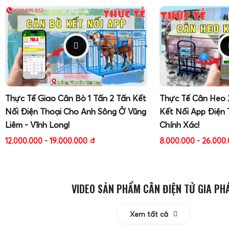
Thực Tế Giao Cân Bò 1 Tấn 2 Tấn Kết
Thực Tế Cân Heo 
Nối Điện Thoại Cho Anh Sông Ở Vũng
Kết Nối App Điện 
Liêm - Vĩnh Long!
Chính Xác!
Cân điện tử Tanita KD-192 2kg thỉnh thoảng phát sinh lỗi ng
12.000.000 - 19.000.000
đ
8.000.000 - 26.000
số do pin yếu, tiếp xúc kém hoặc môi trường đặt cân kh
dùng nên ưu tiên các bước cơ bản như thay pin đúng chuẩ
kiểm tra vị trí đặt cân và thao tác reset theo hướng dẫn
VIDEO SẢN PHẨM CÂN ĐIỆN TỬ GIA PH
nhân đơn giản. Khi các biện pháp này không khắc phục 
loadcell hoặc bo mạch khá cao, lúc đó cần ngừng tự th
Xem tất cả
nặng thêm hư hỏng và mất bảo hành. Việc
liên hệ đơn