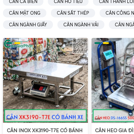
CÂN CÁ BIỂN
CÂN HỒ TIÊU
CÂN THANH LO
chưng sẵn.
CÂN MẬT ONG
CÂN SẮT THÉP
CÂN CÔNG N
Độ chia 1 g của
cân điện tử Tanita KD-192 2kg
giúp hạn chế 
CÂN NGÀNH GIẤY
CÂN NGÀNH VẢI
CÂN NG
thất thoát nguyên liệu, đồng thời tạo sự tin tưởng cho khá
lại khối lượng sản phẩm. Mặt cân phẳng, dễ vệ sinh, hạn ch
nguy cơ nhiễm chéo giữa các mẻ sản xuất.
Cân điện tử Tanita KD-192 2kg cân hạt điều và các loại hạt
Đối với các cơ sở kinh doanh hạt điều, hạt mắc ca, hạnh nh
việc sử dụng
cân hạt điều
chính xác là yếu tố then chốt để 
đảm bảo uy tín.
Tanita KD-192 2kg
đáp ứng tốt các yêu cầu:
Cân lẻ theo túi
100 g, 200 g, 250 g, 500 g, 1 kg với sai s
Cân kiểm tra
trọng lượng ngẫu nhiên trong quá trình đ
Cân phối trộn
nhiều loại hạt trong cùng một sản phẩm 
Chức năng
TARE (trừ bì)
trên cân điện tử Tanita KD-192 2
túi hoặc hộp nhựa lên cân, nhấn TARE để đưa về 0, sau đó 
CÂN INOX XK3190-T7E CÓ BÁNH
CÂN HEO GIA ĐÌ