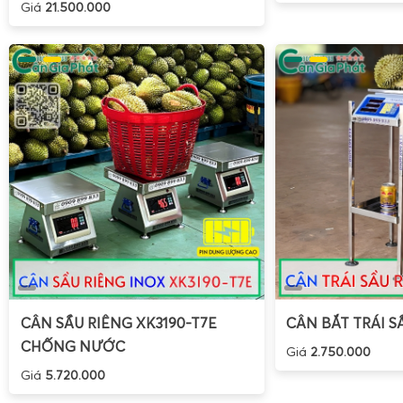
Giá
21.500.000
CÂN SẦU RIÊNG XK3190-T7E
CÂN BẮT TRÁI S
CHỐNG NƯỚC
Giá
2.750.000
Giá
5.720.000