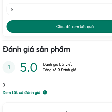
Mẫu
Tanita KD-192 2kg
được thiết kế chuyên biệt cho môi
chế biến thực phẩm, cửa hàng nông sản – đặc sản, phòng 
ưu điểm nổi bật là độ bền, khả năng chống ẩm tốt, thao 
Click để xem kết quả
hiệu chuẩn. Nhiều cơ sở kinh doanh yến sào thường gọi mẫ
KD-92 cân tổ yến
do thói quen đọc nhầm mã, tuy nhiên mã
KD-192
.
Đánh giá sản phẩm
Thông số kỹ thuật chi tiết cân điện tử Tanita KD-192
5.0
Bảng thông số kỹ thuật dưới đây giúp người dùng nắm rõ c
Đánh giá bài viết
làm việc của
cân điện tử Tanita KD-192 2kg
trong thực tế:
Tổng số
0
Đánh giá
Thông số
Tanita KD-192 2k
0
Thương hiệu / Xuất xứ
Tanita Japan
– M
Xem tất cả đánh giá
Mức cân tối đa (Capacity)
2000 g (2 kg)
Độ chia (Độ phân giải)
1 g
trên toàn dải