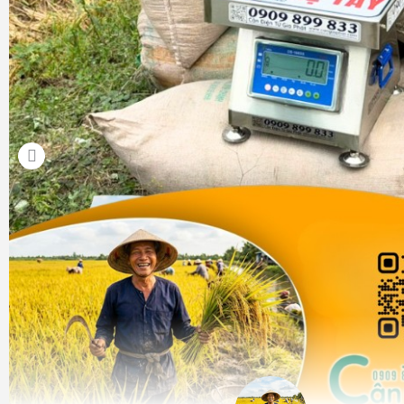
Để đảm bảo
cân điện tử Tanita KD-192 2kg
hoạt động ổn 
bền bỉ, việc lựa chọn nhà cung cấp uy tín là yếu tố then 
GIA PHÁT
là đơn vị chuyên phân phối và hỗ trợ kỹ thuật 
Japan, trong đó có
Tanita KD-192, KD-160, KD-321
, với các
Cân Tanita KD-192 2kg chính hãng
, đầy đủ chứng từ, 
Miễn phí giao cân toàn quốc
(tùy chương trình áp dụng
Hỗ trợ kỹ thuật trọn đời cân
: hướng dẫn sử dụng 
hướng dẫn hiệu chuẩn cân Tanita KD-192, tư vấn sửa
KD-192 khi gặp sự cố.
Đội ngũ kỹ thuật có kinh nghiệm lâu năm trong ngành c
sâu về các ứng dụng như
cân tổ yến, cân hạt điều, c
phê tiêu
.
Liên hệ ngay
CÂN ĐIỆN TỬ GIA PHÁT - 0909.899.833
để đ
về
mua cân điện tử Tanita KD-192
, cập nhật
giá cân điện t
nhất, lựa chọn model phù hợp (KD-160, KD-192, KD-321) và
vận chuyển, bảo hành, dịch vụ kỹ thuật chuyên nghiệp, anh ch