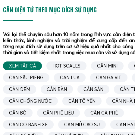
thực phẩm nhờ độ chia 1 g, giúp kiểm soát chính xác khố
CÂN ĐIỆN TỬ THEO MỤC ĐÍCH SỬ DỤNG
Trong ngành yến sào, cân hỗ trợ cân tổ yến thô, yến tinh
phụ, đảm bảo đúng định lượng đóng gói, hạn chế thất tho
của khách hàng. Với hạt điều và các loại hạt nông sản, cân
Với lợi thế chuyên sâu hơn 10 năm trong lĩnh vực cân điện 
kiến thức, kinh nghiệm và trãi nghiệm để cung cấp đến a
túi, cân kiểm tra và phối trộn mix hạt, kết hợp chức năn
từng mục đích sử dụng trên cơ sở hiệu quả nhất cho công 
nhanh, giảm sai sót. Trong sản xuất cà phê, gia vị, cân giúp
thời gian và tiết kiệm nhất trong việc mua cân và sử dụng c
phê – tiêu – muối – đường và cân mẫu thử, chuẩn hóa hương
XEM TẤT CẢ
HOT SCALES
CÂN MINI
Cân điện tử Tanita KD-192 2kg trong ngành yến sào
CÂN SẦU RIÊNG
CÂN LÚA
CÂN GÀ VỊT
Trong ngành yến sào, việc định lượng chính xác từng gram c
CÂN ĐẾM
CÂN BÀN
CÂN SÀN
CÂN T
đến giá trị sản phẩm.
Cân Tanita KD-92 cân tổ
yến
(cách 
nhiều chủ cơ sở, thực chất là
Tanita KD-192 2kg
) được sử dụ
CÂN CHỐNG NƯỚC
CÂN TỔ YẾN
CÂN NHÀ 
Cân tổ yến thô
trước khi làm sạch, phân loại theo trọ
CÂN BÒ
CÂN PHẾ LIỆU
CÂN CÀ PHÊ
Cân yến tinh chế
sau khi nhặt lông, đảm bảo đúng khố
CÂN CÓ BÁNH XE
CÂN MỦ CAO SU
CÂN HẠT
g, 100 g, 250 g, 500 g.
Cân nguyên liệu phụ
như đường phèn, táo đỏ, hạt chi