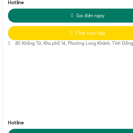
Hotline
Gọi điện ngay
Chat trực tiếp
80 Khổng Tử, Khu phố 14, Phường Long Khánh, Tỉnh Đồng
Trong cùng phân khúc cân nhà bếp của
Tanita Japan
, ba m
160
,
KD-192
và
KD-321
. Mỗi model có ưu điểm riêng, phù 
dụng khác nhau. Bảng so sánh dưới đây giúp lựa chọn chính
Tiêu chí
Tanita KD-160
Tanita KD-192
2kg
Mức cân tối đa
2 kg
2 kg
1 g
1 g
Hotline