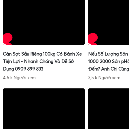
Mua cân điện tử Tanita KD-192 chính hãng, giá tốt
Cân Sọt Sầu Riêng 100kg Có Bánh Xe
Nếu Số Lượng Sản
Tiện Lợi - Nhanh Chóng Và Dễ Sử
1000 2000 Sản pH
Dụng 0909 899 833
Đếm? Anh Chị Cùng
4,6 k Người xem
3,5 k Người xem