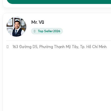
Cân tổ yến, cân h
Ứng dụng tiêu biểu
lệ tạp cà phê tiêu
liệu, nguyên liệu 
Mr. Vũ
Bảo hành (qua Cân điện tử Gia Phát)
Chính hãng, hỗ tr
Top Seller 2026
So sánh Tanita KD-192 với Tanita KD-160 và KD-321
163 Đường D5, Phường Thạnh Mỹ Tây, Tp. Hồ Chí Minh.