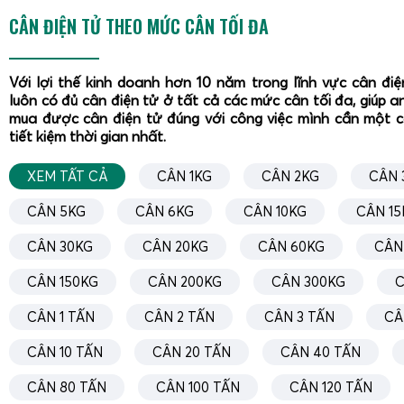
Hướng dẫn sử dụng cân Tanita KD-192
bắt đầu từ bước lắ
CÂN ĐIỆN TỬ THEO MỨC CÂN TỐI ĐA
đảm bảo độ ổn định:
Mở nắp khoang pin ở mặt dưới cân.
Với lợi thế kinh doanh hơn 10 năm trong lĩnh vực cân đi
Lắp pin AAA hoặc AA (tùy phiên bản) đúng chiều cực
luôn có đủ cân điện tử ở tất cả các mức cân tối đa, giúp a
mua được cân điện tử đúng với công việc mình cần một 
trên khoang.
tiết kiệm thời gian nhất.
Đóng nắp khoang pin chắc chắn, tránh lỏng lẻo gây m
Đặt cân trên mặt phẳng cứng, không nghiêng, không 
XEM TẤT CẢ
CÂN 1KG
CÂN 2KG
CÂN 
Nhấn nút
ON/OFF
để khởi động, chờ màn hình hiển thị
CÂN 5KG
CÂN 6KG
CÂN 10KG
CÂN 15
Việc đặt cân trên bề mặt phẳng, chắc chắn là yếu tố qua
CÂN 30KG
CÂN 20KG
CÂN 60KG
CÂN
độ chính xác. Không nên cân trên bếp gas, mặt bàn gồ g
mạnh thổi trực tiếp vào mặt cân.
CÂN 150KG
CÂN 200KG
CÂN 300KG
C
Cách sử dụng chức năng TARE (trừ bì)
CÂN 1 TẤN
CÂN 2 TẤN
CÂN 3 TẤN
CÂ
Chức năng TARE là điểm mạnh của
cân điện tử Tanita K
CÂN 10 TẤN
CÂN 20 TẤN
CÂN 40 TẤN
hữu ích khi cân tổ yến, hạt điều, cà phê, gia vị trong tô, kha
CÂN 80 TẤN
CÂN 100 TẤN
CÂN 120 TẤN