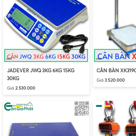
JADEVER JWQ 3KG 6KG 15KG
CÂN BÀN XK319
30KG
Giá
3.520.000
Giá
2.530.000
Hiệu chuẩn cân Tanita KD-192 giúp duy trì độ chính xác, đặc
các cơ sở kinh doanh thực phẩm giá trị cao như yến sào,
Người dùng cần chú ý các dấu hiệu sai số, tác động va đập
hoặc thay đổi nhiệt độ để quyết định thời điểm kiểm tra lại.
đặt cân trên bề mặt ổn định, tránh gió, chờ cân về 0 g rồi