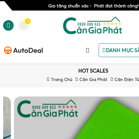
Gia tăng chuẩn xác - Phát đạt thành công!
1
DANH MỤC S
HOT SCALES
Trang Chủ
Cân Gia Phát
Cân Điện T