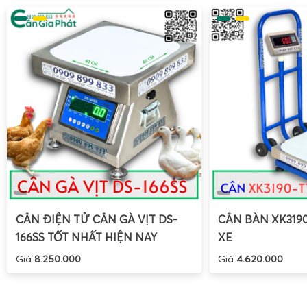
Cân Tanita KD-192 được thiết kế để sử dụng đơn giản nh
chính xác cao trong gia đình và sản xuất nhỏ. Người dùn
chuẩn, đặt cân trên bề mặt phẳng và khởi động cho màn hì
thao tác. Chức năng
TARE
hỗ trợ trừ bì tự động, rất hữu ích
trong tô, khay hoặc hộp, giúp tiết kiệm thời gian và hạn chế 
CÂN ĐIỆN TỬ CÂN GÀ VỊT DS-
CÂN BÀN XK319
thủ công. Ngoài ra, một số phiên bản còn cho phép chuyển
166SS TỐT NHẤT HIỆN NAY
XE
nút
UNIT
, linh hoạt giữa gram và ounce, phù hợp cả công t
Giá
8.250.000
Giá
4.620.000
khẩu, đồng thời hỗ trợ tính toán chi phí và định lượng chính
Cách lắp pin và khởi động cân