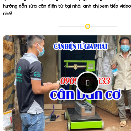
hướng dẫn sửa cân điện tử tại nhà, anh chị xem tiếp video
Quy trình hiệu chuẩn chi tiết có thể khác nhau tùy phiên bản 
nhé!
của hãng. Nguyên tắc chung khi
hiệu chuẩn cân Tanita KD-1
Đặt cân trên mặt phẳng cứng, ổn định, không rung lắc.
Đảm bảo cân không chịu tác động gió, không đặt gần 
Khởi động cân, chờ hiển thị 0 g.
Sử dụng
quả cân chuẩn
(ví dụ 500 g, 1000 g, 2000 g)
cân đối chứng tin cậy.
Thực hiện thao tác hiệu chuẩn theo hướng dẫn kỹ t
hợp phím hoặc chế độ CAL nếu có).
Đặt quả cân chuẩn lên, chờ cân nhận giá trị và lưu lại.
Kiểm tra lại bằng cách cân nhiều mức khác nhau để
xác.
Trong trường hợp người dùng không quen thao tác kỹ thuật,
cung cấp uy tín như
CÂN ĐIỆN TỬ GIA PHÁT - 0909.899.
hướng dẫn hiệu chuẩn cân Tanita KD-192
hoặc thực hiện