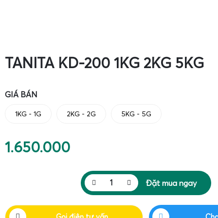
TANITA KD-200 1KG 2KG 5KG
GIÁ BÁN
1KG - 1G
2KG - 2G
5KG - 5G
1.650.000
Đặt mua ngay
Gọi điện tư vấn
Cha