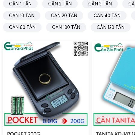
CÂN 1 TẤN
CÂN 2 TẤN
CÂN 3 TẤN
CÂ
CÂN 10 TẤN
CÂN 20 TẤN
CÂN 40 TẤN
CÂN 80 TẤN
CÂN 100 TẤN
CÂN 120 TẤN
Cân Tanita KD-200 cần được sử dụng đúng quy trình để du
chính xác khi cân thực phẩm khô, ướt hoặc đóng gói. Ngườ
trí đặt cân, thao tác bật/tắt, trừ bì và vệ sinh sau mỗi l
loadcell
và mạch điện. Sau thời gian dài hoạt động hoặc khi
hiệu chuẩn bằng quả cân chuẩn
trong môi trường ổn định là
nhất do kỹ thuật viên thực hiện. Khi xuất hiện các lỗi n
nhảy số, không về 0 hay báo quá tải, cần kiểm tra nguyên 
hệ đơn vị chuyên môn để sửa chữa, thay linh kiện và hiệu
Phát cung cấp dịch vụ giao hàng, bảo hành, hỗ trợ kỹ thuật
POCKET 200G
TANITA KD-187 1