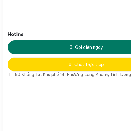
nhỏ h
Kích thước
Mặt inox rộng, phù hợp khay, tô, hộp
thiên
mặt cân
thực phẩm
cân gi
nguyê
Hotline
nhỏ
Chất liệu đĩa
Inox chống gỉ
, dễ vệ sinh, phù hợp
Gọi điện ngay
Inox
cân
thực phẩm
Chat trực tiếp
Chức năng
Có
Có
Có
Có
trừ bì (TARE)
80 Khổng Tử, Khu phố 14, Phường Long Khánh, Tỉnh Đồng
Đơn vị cân
g, kg (một số phiên bản có thêm oz, lb)
Cân yến,
Cân hạt
cân hạt
Cân thực
Cân 
điều, hạt
cao cấp,
phẩm,
thí n
Ứng dụng
macca,
mẫu nhỏ
nguyên liệu
nhỏ, 
chính
yến, thực
cần độ
bếp, hàng
gia vị