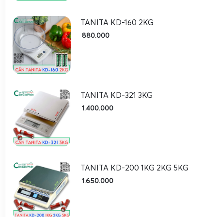
nghiệ
TANITA KD-160 2KG
Qua bảng so sánh có thể thấy
cân điện tử Tanita KD-200
880.000
chịu tải tốt, mặt inox bền, phù hợp môi trường kinh doan
thiên về độ chính xác rất cao cho mẫu nhỏ, còn KD-160 p
bếp cơ bản. Khi cần cân hạt điều, yến, macca hoặc thực phẩ
Tanita KD-200 1kg 2kg 5kg
là lựa chọn cân bằng giữa độ b
TANITA KD-321 3KG
chi phí.
1.400.000
Sử dụng thực tế của cân điện tử Tanita KD-200 1
kinh doanh và gia đình
TANITA KD-200 1KG 2KG 5KG
1.650.000