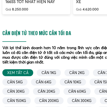
166SS TỐT NHẤT HIỆN NAY
XE
Giá
8.250.000
Giá
4.620.000
CÂN ĐIỆN TỬ THEO MỨC CÂN TỐI ĐA
Với lợi thế kinh doanh hơn 10 năm trong lĩnh vực cân đi
luôn có đủ cân điện tử ở tất cả các mức cân tối đa, giúp a
mua được cân điện tử đúng với công việc mình cần một 
tiết kiệm thời gian nhất.
XEM TẤT CẢ
CÂN 1KG
CÂN 2KG
CÂN 
CÂN 5KG
CÂN 6KG
CÂN 10KG
CÂN 15
CÂN 30KG
CÂN 20KG
CÂN 60KG
CÂN
CÂN 150KG
CÂN 200KG
CÂN 300KG
C