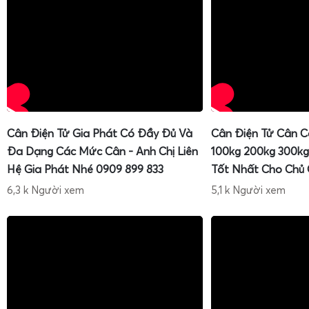
cần sửa chữa.
Dịch vụ hiệu chuẩn định kỳ
cho hộ kinh doanh, cửa hàn
dinh dưỡng, bếp nhà hàng.
Cân Điện Tử Gia Phát Có Đầy Đủ Và
Cân Điện Tử Cân C
Đa Dạng Các Mức Cân - Anh Chị Liên
100kg 200kg 300kg
Hệ Gia Phát Nhé 0909 899 833
Tốt Nhất Cho Chủ
6,3 k Người xem
5,1 k Người xem