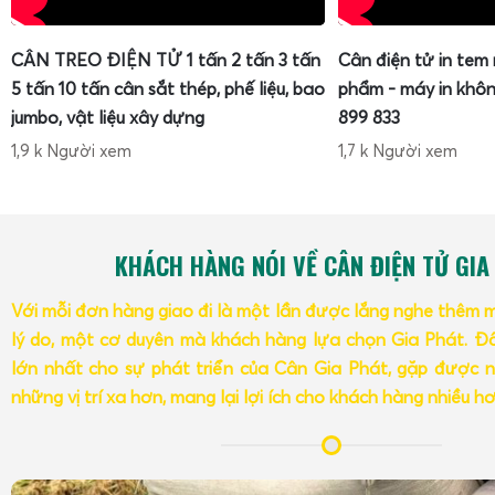
CÂN TREO ĐIỆN TỬ 1 tấn 2 tấn 3 tấn
Cân điện tử in tem
5 tấn 10 tấn cân sắt thép, phế liệu, bao
phẩm - máy in khôn
jumbo, vật liệu xây dựng
899 833
1,9 k Người xem
1,7 k Người xem
KHÁCH HÀNG NÓI VỀ CÂN ĐIỆN TỬ GIA
Với mỗi đơn hàng giao đi là một lần được lắng nghe thêm 
lý do, một cơ duyên mà khách hàng lựa chọn Gia Phát. Đâ
lớn nhất cho sự phát triển của Cân Gia Phát, gặp được n
những vị trí xa hơn, mang lại lợi ích cho khách hàng nhiều h