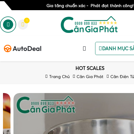
Gia tăng chuẩn xác - Phát đạt thành công!
1
DANH MỤC S
HOT SCALES
Trang Chủ
Cân Gia Phát
Cân Điện T