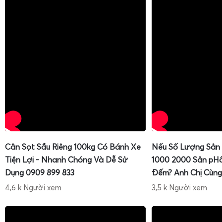
Để được tư vấn chi tiết về
cân điện tử
Tanita KD-200 1kg 
KD-321, KD-160, lựa chọn model phù hợp cho nhu cầu
cân
Cân Sọt Sầu Riêng 100kg Có Bánh Xe
Nếu Số Lượng Sản
cân hạt macca, cân thực phẩm
và nhận báo giá tốt, an
Tiện Lợi - Nhanh Chóng Và Dễ Sử
1000 2000 Sản pH
HOTLINE 0909.899.833 CÂN ĐIỆN TỬ GIA PHÁT
để được h
Dụng 0909 899 833
Đếm? Anh Chị Cùng
và chuyên nghiệp, anh chị nhé!
4,6 k Người xem
3,5 k Người xem