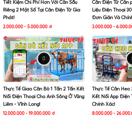
Tiết Kiệm Chi Phí Hơn Với Cân Sầu
Cân Điện Tử Cân 
Màn hình hiển thị sai số, nhảy số liên tục
:
Riêng 2 Mặt Số Tại Cân Điện Tử Gia
Liệu Điện Thoại 3
Kiểm tra bề mặt đặt cân: đảm bảo phẳng, không 
Phát!
Đơn Giản Và Chín
Kiểm tra xem có gió mạnh, quạt thổi trực tiếp và
2.000.000 - 5.000.000
đ
3.000.000 - 6.000.
Thử hiệu chuẩn lại cân bằng quả cân chuẩn.
Nếu vẫn sai số lớn: có thể loadcell bị lệch hoặ
chuyên sâu.
Cân không về 0 sau khi bỏ vật cân
:
Nhấn nút ZERO hoặc TARE để đưa cân về 0.
Kiểm tra xem có vật nhỏ, bụi bẩn, mảnh bao nil
hay không.
Thực Tế Giao Cân Bò 1 Tấn 2 Tấn Kết
Thực Tế Cân Heo 
Nếu thường xuyên không về 0: nên hiệu chuẩn l
Nối Điện Thoại Cho Anh Sông Ở Vũng
Kết Nối App Điện 
thuật.
Liêm - Vĩnh Long!
Chính Xác!
Cân báo quá tải (OVERLOAD)
:
Do đặt vật nặng vượt tải trọng tối đa (1kg, 2kg 
12.000.000 - 19.000.000
đ
8.000.000 - 26.000
Tháo vật nặng, tắt cân, chờ vài phút rồi bật lại.
Nếu sau đó cân sai số lớn: có khả năng loadce