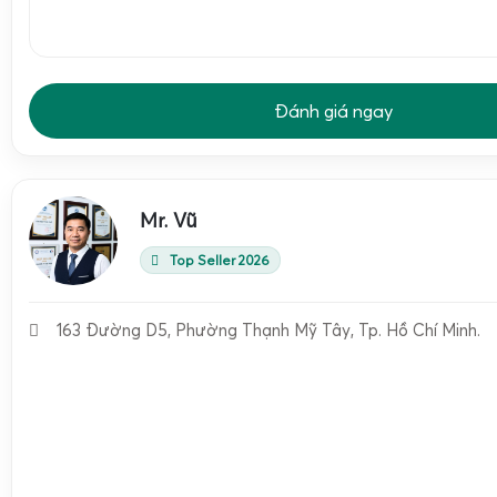
của
Tanita KD-200 1kg 2kg 5kg
và so sánh với các dòng ph
321 và KD-160. Bảng dưới đây tổng hợp các thông số quan
hiệu quả sử dụng và chi phí đầu tư.
Tanita
Đánh giá ngay
Tanita KD-
Tanita KD-
Tanit
Thông số
KD-200
200 2kg
200 5kg
321
1kg
Thương hiệu
Mr. Vũ
Tanita – Japan
, (Made in China)
/ Xuất xứ
Top Seller 2026
Tải trọng tối
1kg
2kg
5kg
3kg
đa
163 Đường D5, Phường Thạnh Mỹ Tây, Tp. Hồ Chí Minh.
Bước chia
(độ phân
1g
2g
5g
0,1g
giải)
Mặt i