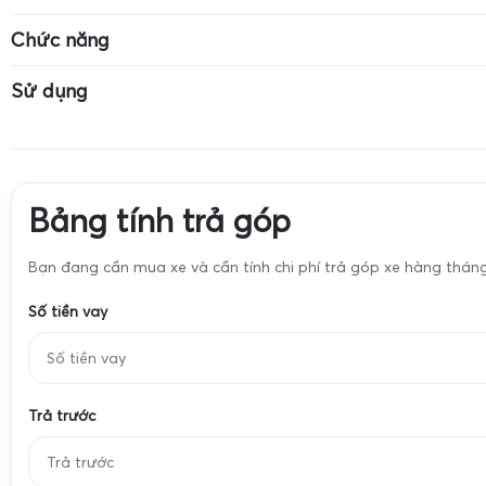
Độ chính xác: 0.01g
Cân dùng pin CR-2032
Màn hình LCD có
Chức năng
Đơn vị: g, ct, oz, ozt, dwt, pcs
Đơn vị: g, ct, oz,
Cân vàng
Cân trang sức
Sử dụng
Cân hóa chất
Cân định lượng 
Cân vàng
Cân trang sức
Cân hóa chất
Cân định lượng 
Bảng tính trả góp
Bạn đang cần mua xe và cần tính chi phí trả góp xe hàng thán
Số tiền vay
Trả trước