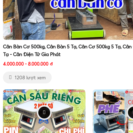
Khi liên hệ Gia Phát để
mua cân sàn điện tử Super-SS 1 tấn 
tấn
, khách hàng được:
Tư vấn lựa chọn tải trọng, kích thước sàn, cấu hình 
phù hợp với loại hàng hóa, phương tiện vận chuyển
pallet), không gian lắp đặt.
Cân Bàn Cơ 500kg, Cân Bàn 5 Tạ, Cân Cơ 500kg 5 Tạ, Cân
Báo giá cạnh tranh, minh bạch
, tối ưu chi phí đầu t
Tạ - Cân Điện Tử Gia Phát
vận hành lâu dài.
Lắp đặt, cân chỉnh, kiểm tra tải thực tế
tại hiện t
4.000.000 - 8.000.000
đ
hoạt động ổn định ngay từ khi bàn giao.
1208 lượt xem
Đào tạo, hướng dẫn sử dụng cân sàn điện tử Super-
viên vận hành, cung cấp tài liệu kỹ thuật, sơ đồ đấu nối
Hỗ trợ hướng dẫn hiệu chuẩn cân sàn Super SS 1 tấn
kết nối với đơn vị kiểm định khi khách hàng có nhu cầu.
Bảo hành chính hãng
, cam kết cung cấp linh kiện thay
sửa chữa tận nơi nhanh chóng.
Với kinh nghiệm triển khai nhiều dự án
cân sàn điện tử Sup