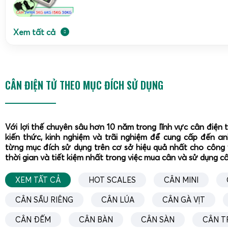
Xem tất cả
CÂN ĐIỆN TỬ THEO MỤC ĐÍCH SỬ DỤNG
Với lợi thế chuyên sâu hơn 10 năm trong lĩnh vực cân điện 
kiến thức, kinh nghiệm và trãi nghiệm để cung cấp đến a
từng mục đích sử dụng trên cơ sở hiệu quả nhất cho công 
thời gian và tiết kiệm nhất trong việc mua cân và sử dụng c
XEM TẤT CẢ
HOT SCALES
CÂN MINI
CÂN SẦU RIÊNG
CÂN LÚA
CÂN GÀ VỊT
CÂN ĐẾM
CÂN BÀN
CÂN SÀN
CÂN T