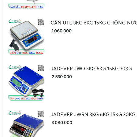
nuôi, nông sản… thường có khối lượng từ 1 – 2 tấn, do đ
tấn và cân sàn Super-SS 3 tấn
là lựa chọn tối ưu. Sàn cân
khung treo bao, phễu chiết rót, hệ thống băng tải để tạo 
CÂN UTE 3KG 6KG 15KG CHỐNG NƯ
tự động, đảm bảo độ chính xác từng bao, giảm hao hụt n
1.060.000
năng suất đóng gói.
Trong lĩnh vực chăn nuôi và giết mổ,
cân heo, cân bò
yêu cầ
tải trọng động, vật nuôi di chuyển liên tục, bề mặt chống tr
model
cân sàn điện tử Super-SS 1 tấn 2 tấn 3 tấn
thường đư
JADEVER JWQ 3KG 6KG 15KG 30KG
chuồng, cửa mở hai đầu, sàn gân chống trượt, đầu cân có ch
2.530.000
ổn định (hold) để đọc khối lượng chính xác khi vật nuôi cò
bò thịt, bò giống, trâu, nên sử dụng
cân sàn Super-SS 3 tấn
bảo dư tải, tăng tuổi thọ loadcell và hạn chế quá tải đột ng
Cân máy móc công nghiệp và tích hợp dây chuyền s
JADEVER JWRN 3KG 6KG 15KG 30KG
3.080.000