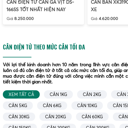
CÂN ĐIỆN TỬ CÂN GÀ VỊT DS-
CÂN BÀN XK319
166SS TỐT NHẤT HIỆN NAY
XE
Giá
8.250.000
Giá
4.620.000
CÂN ĐIỆN TỬ THEO MỨC CÂN TỐI ĐA
Với lợi thế kinh doanh hơn 10 năm trong lĩnh vực cân đi
luôn có đủ cân điện tử ở tất cả các mức cân tối đa, giúp a
mua được cân điện tử đúng với công việc mình cần một 
tiết kiệm thời gian nhất.
XEM TẤT CẢ
CÂN 1KG
CÂN 2KG
CÂN 
CÂN 5KG
CÂN 6KG
CÂN 10KG
CÂN 15
Hiệu chuẩn cân sàn Super SS 1 tấn 2 tấn 3 tấn 5 tấn
là b
đảm bảo cân luôn cho kết quả chính xác, đặc biệt trong c
CÂN 30KG
CÂN 20KG
CÂN 60KG
CÂN
tin cậy cao như mua bán sắt thép, phế liệu, nông sản, thứ
CÂN 150KG
CÂN 200KG
CÂN 300KG
C