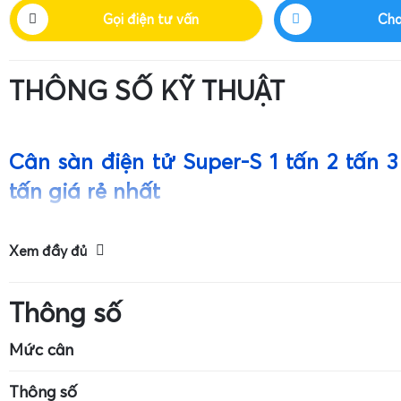
Gọi điện tư vấn
Cha
THÔNG SỐ KỸ THUẬT
Cân sàn điện tử Super-S 1 tấn 2 tấn 3
tấn giá rẻ nhất
Giới thiệu tổng quan về cân sàn điện tử Super-SS 1 
Xem đầy đủ
tấn 10 tấn
Thông số
Mức cân
Kích thước cân: 7cm x 4cm
Mức cân tối đa: 
Thông số