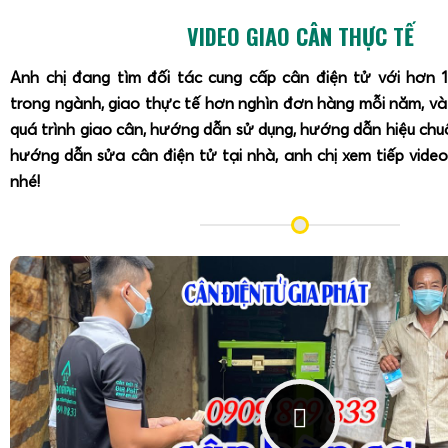
VIDEO GIAO CÂN THỰC TẾ
Anh chị đang tìm đối tác cung cấp cân điện tử với hơn 
trong ngành, giao thực tế hơn nghìn đơn hàng mỗi năm, v
quá trình giao cân, hướng dẫn sử dụng, hướng dẫn hiệu ch
hướng dẫn sửa cân điện tử tại nhà, anh chị xem tiếp video
nhé!
Đối với khách hàng đang tìm kiếm địa chỉ
mua cân sàn điện 
tấn 3 tấn 5 tấn 10 tấn ở Cân Điện Tử Gia Phát
, việc lựa 
tín, có năng lực kỹ thuật và dịch vụ hậu mãi tốt là yếu tố
không chỉ cung cấp sản phẩm chính hãng, mà còn tư vấn g
đảm bảo cân phù hợp với đặc thù từng ngành nghề:
cân sắ
cân bao jumbo,
cân heo
,
cân bò
, cân máy móc công nghiệp
.