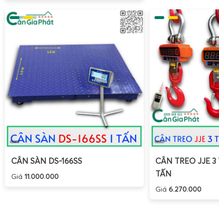
hoặc không còn đáp ứng yêu cầu sản xuất hiện tại.
Mua cân sàn điện tử Super-SS 1 tấn 2 tấn 3 tấn 5 
Điện Tử Gia Phát
CÂN SÀN DS-166SS
CÂN TREO JJE 3 
TẤN
Giá
11.000.000
Giá
6.270.000