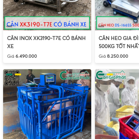
sàn điện tử Super-SS 1 tấn 2 tấn 3 tấn 5 tấn 10 tấn
dễ dàng 
phụ kiện, mở rộng tính năng mà không cần thay toàn bộ hệ 
Hướng dẫn sử dụng cân sàn điện tử Super-SS và h
nghiệp
CÂN INOX XK3190-T7E CÓ BÁNH
CÂN HEO GIA ĐÌ
XE
500KG TỐT NHẤ
Để khai thác tối đa độ bền và độ chính xác của
cân sàn điệ
Giá
6.490.000
Giá
8.250.000
2 tấn 3 tấn 5 tấn 10 tấn
, người dùng cần tuân thủ đúng
hướ
sàn điện tử Super-SS
và thực hiện
hướng dẫn hiệu chuẩn cân
2 tấn 3 tấn 5 tấn
định kỳ. Việc vận hành đúng cách không ch
thọ loadcell, đầu cân, mà còn đảm bảo kết quả cân luôn ổ
cầu kiểm định nhà nước và tiêu chuẩn nội bộ doanh nghiệp.
Hướng dẫn sử dụng cân sàn điện tử Super-SS an toà
Khi vận hành
cân sàn Super-SS 1 tấn, cân sàn Super-SS 2 tấ
3 tấn, cân sàn Super-SS 5 tấn, cân sàn Super-SS 10 tấn
, c
tắc cơ bản sau: