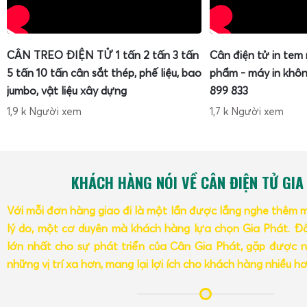
CÂN TREO ĐIỆN TỬ 1 tấn 2 tấn 3 tấn
Cân điện tử in tem
5 tấn 10 tấn cân sắt thép, phế liệu, bao
phẩm - máy in khôn
jumbo, vật liệu xây dựng
899 833
1,9 k Người xem
1,7 k Người xem
KHÁCH HÀNG NÓI VỀ CÂN ĐIỆN TỬ GIA
Với mỗi đơn hàng giao đi là một lần được lắng nghe thêm 
lý do, một cơ duyên mà khách hàng lựa chọn Gia Phát. Đâ
lớn nhất cho sự phát triển của Cân Gia Phát, gặp được n
những vị trí xa hơn, mang lại lợi ích cho khách hàng nhiều h