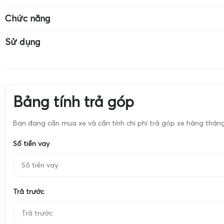
Độ chính xác: 0.01g
Cân dùng pin CR-2032
Màn hình LCD có
Chức năng
Đơn vị: g, ct, oz, ozt, dwt, pcs
Đơn vị: g, ct, oz,
Cân vàng
Cân trang sức
Sử dụng
Cân hóa chất
Cân định lượng 
Cân vàng
Cân trang sức
Cân hóa chất
Cân định lượng 
Bảng tính trả góp
Bạn đang cần mua xe và cần tính chi phí trả góp xe hàng thán
Số tiền vay
Trả trước