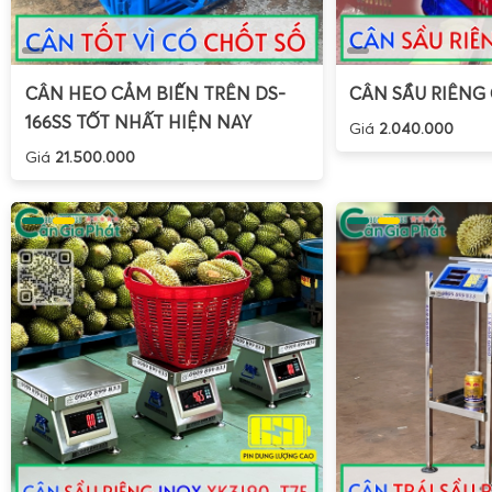
Khả năng cộng dồn
, phù hợp khi cân nhiều lần trong
lượng nhập – xuất.
Đối với các cơ sở thu mua phế liệu, việc sử dụng cân sàn
CÂN HEO CẢM BIẾN TRÊN DS-
CÂN SẦU RIÊNG
giúp kiểm soát chính xác khối lượng hàng mua vào, bán ra
166SS TỐT NHẤT HIỆN NAY
Giá
2.040.000
giảm rủi ro sai số. Màn hình LED đỏ lớn hỗ trợ việc giám sát 
Giá
21.500.000
minh bạch trong giao dịch.
Lựa chọn tải trọng phù hợp: 1 tấn, 2 tấn, 3 tấn, 5 tấn,
Khi lựa chọn
cân sàn XK3190-T7E 1 tấn 2 tấn 3 tấn 5 tấn 1
loại hàng hóa, phương thức bốc xếp, tần suất sử dụng. Một s
Cân sàn XK3190-T7E 1 tấn
: phù hợp vựa trái cây n
nông nghiệp, kho hàng nhẹ, cân bao lúa, bao gạo, th
kg.
Cân sàn XK3190-T7E 2 tấn
: dùng cho kho tổng hợp, 
cân pallet hàng, bao nông sản, thùng hóa chất, hàng đ
Cân sàn XK3190-T7E 3 tấn
: thích hợp cho kho thép