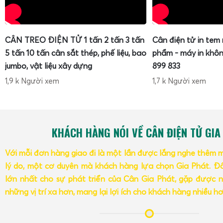
CÂN TREO ĐIỆN TỬ 1 tấn 2 tấn 3 tấn
Cân điện tử in tem
5 tấn 10 tấn cân sắt thép, phế liệu, bao
phẩm - máy in khôn
jumbo, vật liệu xây dựng
899 833
1,9 k Người xem
1,7 k Người xem
KHÁCH HÀNG NÓI VỀ CÂN ĐIỆN TỬ GIA
Với mỗi đơn hàng giao đi là một lần được lắng nghe thêm 
lý do, một cơ duyên mà khách hàng lựa chọn Gia Phát. Đâ
lớn nhất cho sự phát triển của Cân Gia Phát, gặp được n
những vị trí xa hơn, mang lại lợi ích cho khách hàng nhiều h