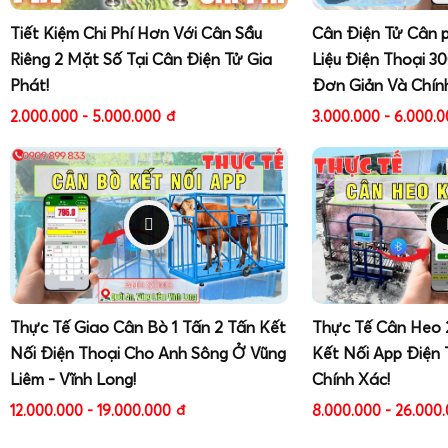
chạm vào.
Vào chế độ hiệu chuẩn trên đầu cân XK3190-T7E (t
Tiết Kiệm Chi Phí Hơn Với Cân Sầu
Cân Điện Tử Cân 
Riêng 2 Mặt Số Tại Cân Điện Tử Gia
Liệu Điện Thoại 3
mật khẩu kỹ thuật do nhà cung cấp cung cấp).
Phát!
Đơn Giản Và Chín
Thực hiện hiệu chuẩn điểm 0 (zero calibration) và h
calibration) theo hướng dẫn chi tiết.
2.000.000 - 5.000.000
đ
3.000.000 - 6.000.
Sau khi hiệu chuẩn, kiểm tra lại bằng nhiều mức tải k
độ tuyến tính.
Đối với các đơn vị sản xuất, kinh doanh cần chứng nhận đo
với đơn vị kiểm định được nhà nước cấp phép để thực hiệ
theo quy định.
Hướng dẫn sửa cân điện tử XK3190-T7E online và 
gặp
Thực Tế Giao Cân Bò 1 Tấn 2 Tấn Kết
Thực Tế Cân Heo 
Nối Điện Thoại Cho Anh Sông Ở Vũng
Kết Nối App Điện 
Hướng dẫn sửa cân điện tử online
giúp người dùng chủ độn
Liêm - Vĩnh Long!
Chính Xác!
giản, giảm thời gian chờ kỹ thuật. Một số lỗi thường gặp 
12.000.000 - 19.000.000
đ
8.000.000 - 26.000
bản: