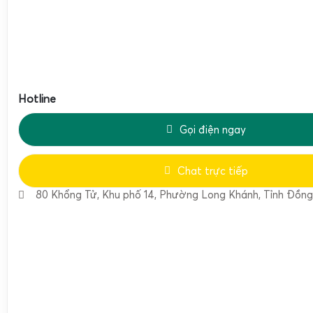
xe nâng, xe đẩy lên xuống thuận tiện, chịu được tải trọng lặp
dạng, rung, sốc cơ học.
Dải tải trọng đa dạng từ 1–10 tấn, nhiều kích thước sàn, đ
sơn tĩnh điện hoặc mạ kẽm nhúng nóng. Đầu cân hỗ trợ cá
bản, cộng dồn, trừ bì, kiểm tra trọng lượng, giữ số, cảnh bá
Hotline
RS232/RS485 với máy in, máy tính, phần mềm quản lý.
Cấu tạo tổng thể của cân sàn XK3190-T7E
Gọi điện ngay
Cân sàn XK3190-T7E 1 tấn 2 tấn 3 tấn 5 tấn 10 tấn được 
Chat trực tiếp
chính: mặt sàn cân, hệ thống loadcell và
đầu cân điện tử
80 Khổng Tử, Khu phố 14, Phường Long Khánh, Tỉnh Đồng
hình LED đỏ lớn nhất
. Mặt sàn thường được làm bằng 
cường gân chịu lực bên dưới, phủ sơn tĩnh điện hoặc mạ 
môi trường sử dụng. Hệ thống loadcell gồm 4 cảm biến lực 
kết với nhau bằng hộp nối (junction box) chống ẩm, chống b
T7E đảm nhiệm việc nhận tín hiệu từ loadcell, xử lý, hiể
truyền dữ liệu ra ngoài nếu cần.