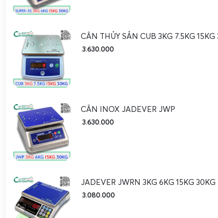
thống quản lý tổng thể.
Ứng dụng thực tế: cân mít Miền Tây, cân lúa Miền T
cân phế liệu,...
CÂN THỦY SẢN CUB 3KG 7.5KG 15KG
3.630.000
CÂN INOX JADEVER JWP
3.630.000
JADEVER JWRN 3KG 6KG 15KG 30KG
3.080.000