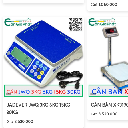
đơn vị vận chuyển, giúp giảm thời gian dừng máy, tối ưu chi p
Giá
1.060.000
Hướng dẫn sử dụng, hiệu chuẩn và sửa chữa cân sà
JADEVER JWQ 3KG 6KG 15KG
CÂN BÀN XK319
30KG
Giá
3.520.000
Giá
2.530.000