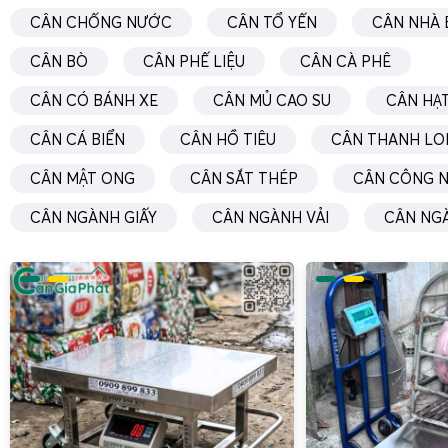
tối ưu chi phí đầu tư mà còn nâng cao độ bền, độ chính 
CÂN CHỐNG NƯỚC
CÂN TỔ YẾN
CÂN NHÀ 
hành lâu dài.
CÂN BÒ
CÂN PHẾ LIỆU
CÂN CÀ PHÊ
Cân sàn điện tử XK3190-T7E cân mít Miền Tây, cân
CÂN CÓ BÁNH XE
CÂN MỦ CAO SU
CÂN HẠT
nông sản
CÂN CÁ BIỂN
CÂN HỒ TIÊU
CÂN THANH LO
Tại khu vực Đồng bằng sông Cửu Long, nhu cầu
cân mít Miề
xoài, thanh long, dứa, chuối, cũng như
cân lúa Miền Tây
, c
CÂN MẬT ONG
CÂN SẮT THÉP
CÂN CÔNG N
bắp, đậu… ngày càng tăng cùng với sự phát triển của các 
CÂN NGÀNH GIẤY
CÂN NGÀNH VẢI
CÂN NG
xuất khẩu nông sản.
Cân sàn XK3190-T7E 1 tấn 2 tấn 3 tấ
ứng tốt các yêu cầu này nhờ:
Mặt sàn rộng
, dễ đặt pallet, thùng nhựa, bao tải lú
cây.
Độ chia nhỏ
, cho phép cân chính xác từng kg, hạn chế
nhận hàng.
Khả năng chịu ẩm
tốt, phù hợp môi trường gần sông r
Trừ bì nhanh
, thuận tiện khi cân cả xe đẩy, pallet, khun