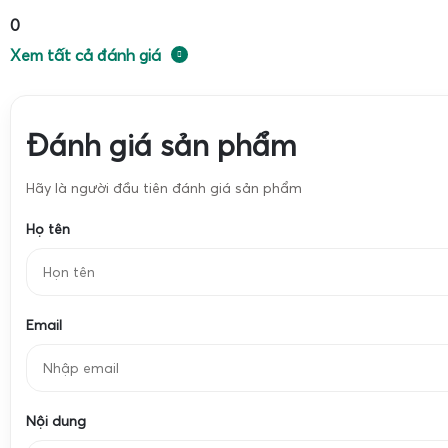
nhôm, inox, nhựa phế liệu đánh giá rất cao khả năng ứng
0
cân sắt thép
,
cân phế liệu
với độ chính xác ổn định, ít hỏng
Xem tất cả đánh giá
thế sẵn có.
Cấu tạo, thông số kỹ thuật và ưu điểm nổi bật của
T7E
Đánh giá sản phẩm
Hãy là người đầu tiên đánh giá sản phẩm
Họ tên
Email
Nội dung