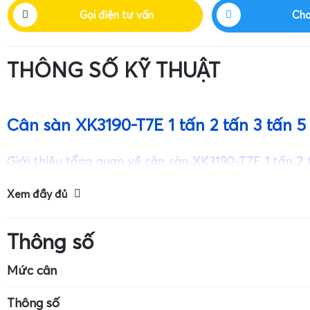
Gọi điện tư vấn
Cha
THÔNG SỐ KỸ THUẬT
Cân sàn XK3190-T7E 1 tấn 2 tấn 3 tấn 5 
Giới thiệu tổng quan về cân sàn XK3190-T7E 1 tấn 2 t
tấn
Xem đầy đủ
Thông số
Mức cân
Kích thước cân: 7cm x 4cm
Mức cân tối đa: 
Thông số