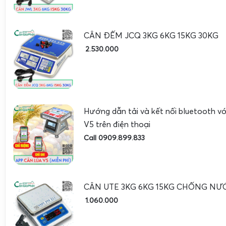
Loại loadcell
Hợp kim thép hoặc inox, chuẩ
CÂN ĐẾM JCQ 3KG 6KG 15KG 30KG
Số lượng loadcell
4 loadcell / 1 sàn cân
2.530.000
XK3190-T7E, màn hình LED đ
Đầu cân
mm
AC 220V, 50Hz; pin sạc DC tí
Nguồn cấp
bản)
Hướng dẫn tải và kết nối bluetooth 
V5 trên điện thoại
-10°C đến +40°C (môi trường
Nhiệt độ làm việc
Call 0909.899.833
thông thường)
Thép sơn tĩnh điện hoặc th
Vật liệu sàn
nóng
CÂN UTE 3KG 6KG 15KG CHỐNG NƯ
Cân, trừ bì, cộng dồn, giữ số,
1.060.000
Chức năng chính
lượng