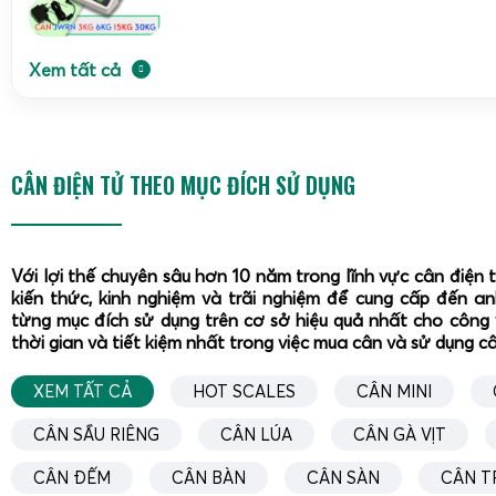
Xem tất cả
CÂN ĐIỆN TỬ THEO MỤC ĐÍCH SỬ DỤNG
Với lợi thế chuyên sâu hơn 10 năm trong lĩnh vực cân điện 
kiến thức, kinh nghiệm và trãi nghiệm để cung cấp đến a
Cân sàn XK3190-T7E được ứng dụng rộng rãi trong nông ng
từng mục đích sử dụng trên cơ sở hiệu quả nhất cho công 
nhờ khả năng đáp ứng nhiều mức tải trọng khác nhau, từ 
thời gian và tiết kiệm nhất trong việc mua cân và sử dụng c
khu vực Đồng bằng sông Cửu Long, thiết bị hỗ trợ hiệu quả c
XEM TẤT CẢ
HOT SCALES
CÂN MINI
và đa dạng nông sản, giúp chuẩn hóa quy trình giao nhận
bạch và hạn chế thất thoát. Ở các nhà máy cơ khí, xây d
CÂN SẦU RIÊNG
CÂN LÚA
CÂN GÀ VỊT
phế liệu, cân sàn phục vụ tốt nhu cầu
cân sắt thép
, cân phế 
CÂN ĐẾM
CÂN BÀN
CÂN SÀN
CÂN T
dụng cao, chịu lực và chống quá tải tốt. Việc lựa chọn đúng