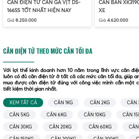
CÂN ĐIỆN TỬ CÂN GÀ VỊT DS-
CÂN BÀN XK319
166SS TỐT NHẤT HIỆN NAY
XE
Giá
8.250.000
Giá
4.620.000
CÂN ĐIỆN TỬ THEO MỨC CÂN TỐI ĐA
Với lợi thế kinh doanh hơn 10 năm trong lĩnh vực cân đi
luôn có đủ cân điện tử ở tất cả các mức cân tối đa, giúp a
mua được cân điện tử đúng với công việc mình cần một 
tiết kiệm thời gian nhất.
XEM TẤT CẢ
CÂN 1KG
CÂN 2KG
CÂN 
CÂN 5KG
CÂN 6KG
CÂN 10KG
CÂN 15
Chọn mua cân sàn điện tử XK3190-T7E tải trọng 1–10 tấn 
CÂN 30KG
CÂN 20KG
CÂN 60KG
CÂN
Phát giúp doanh nghiệp sở hữu hệ thống cân ổn định, bền và
CÂN 150KG
CÂN 200KG
CÂN 300KG
C