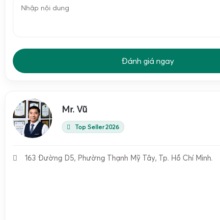
Đánh giá ngay
Mr. Vũ
Top Seller 2026
163 Đường D5, Phường Thạnh Mỹ Tây, Tp. Hồ Chí Minh.
Cân sàn XK3190-T7E được thiết kế cho môi trường công n
vững chắc, gồm mặt sàn thép chịu lực, hệ thống 4 loadcell
đầu cân điện tử
XK3190-T7E
màn hình LED đỏ cỡ lớn
. M
gân chống trượt hoặc phẳng, lắp âm nền hoặc đặt nổi, ch