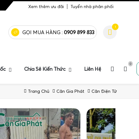
Xem thêm ưu đãi
Tuyển nhà phân phối
1
GỌI MUA HÀNG :
0909 899 833
0
uốc
Chia Sẻ Kiến Thức
Liên Hệ
Trang Chủ
Cân Gia Phát
Cân Điện Tử