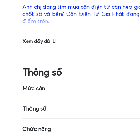
Anh chị đang tìm mua cân điện tử cân heo gi
chốt số và bền? Cân Điện Tử Gia Phát đang
điểm trên.
Xem đầy đủ
Thông số
Mức cân
Kích thước cân: 7cm x 4cm
Mức cân tối 
Thông số
Cân dùng pin CR-2032
Màn hình LCD
Chức năng
Đơn vị: g, ct, oz, ozt, dwt, pcs