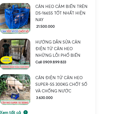
CÂN HEO CẢM BIẾN TRÊN
DS-166SS TỐT NHẤT HIỆN
NAY
21.500.000
HƯỚNG DẪN SỬA CÂN
ĐIỆN TỬ CÂN HEO
NHỮNG LỖI PHỔ BIẾN
Call 0909.899.833
CÂN ĐIỆN TỬ CÂN HEO
SUPER-SS 300KG CHỐT SỐ
VÀ CHỐNG NƯỚC
3.630.000
Xem tất cả