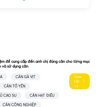
ghiệm để cung cấp đến anh chị đúng cân cho từng mục
ân và sử dụng cân
.
ÚA
CÂN GÀ VỊT
Xem
tất
cả
CÂN TỔ YẾN
Ủ CAO SU
CÂN HẠT ĐIỀU
CÂN CÔNG NGHIỆP