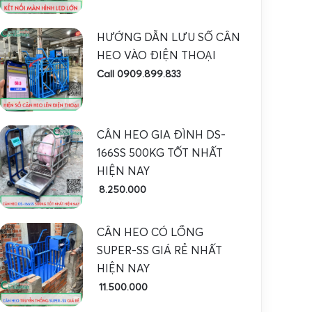
HƯỚNG DẪN LƯU SỐ CÂN
HEO VÀO ĐIỆN THOẠI
Call 0909.899.833
CÂN HEO GIA ĐÌNH DS-
166SS 500KG TỐT NHẤT
HIỆN NAY
8.250.000
CÂN HEO CÓ LỒNG
SUPER-SS GIÁ RẺ NHẤT
HIỆN NAY
11.500.000