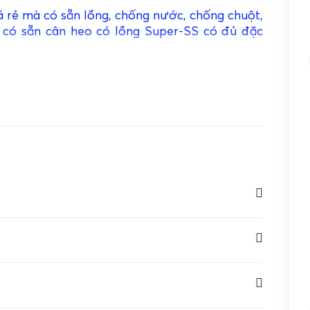
á rẻ mà có sẵn lồng, chống nước, chống chuột,
 có sẵn cân heo có lồng Super-SS có đủ đặc
đa: 100g
Độ chính xác: 0.01g
 có đèn nền
Đơn vị: g, ct, oz, ozt, dwt, pcs