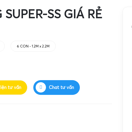
SUPER-SS GIÁ RẺ
6 CON - 1.2M x 2.2M
điện tư vấn
Chat tư vấn