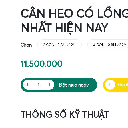
CÂN HEO CÓ LỒNG 
NHẤT HIỆN NAY
Chọn
2 CON - 0.8M x 1.2M
4 CON - 0.8M x 2.2M
11.500.000
Đặt mua ngay
Gọi 
THÔNG SỐ KỸ THUẬT