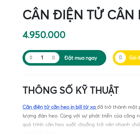
CÂN ĐIỆN TỬ CÂN 
4.950.000
Đặt mua ngay
Gọi 
THÔNG SỐ KỸ THUẬT
Cân điện tử cân heo in bill từ xa
đã trở thành một p
lượng đàn heo. Cùng với sự phát triển của công ng
quá trình cân heo xuất chuồng trở nên nhanh ch
người sử dụng.