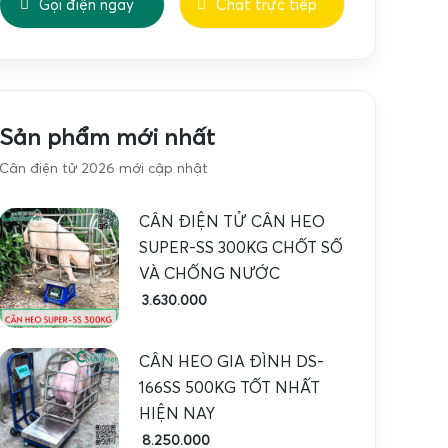
Gọi điện ngay
Chat trực tiếp
Sản phẩm mới nhất
Cân điện tử 2026 mới cập nhật
CÂN ĐIỆN TỬ CÂN HEO
SUPER-SS 300KG CHỐT SỐ
VÀ CHỐNG NƯỚC
3.630.000
CÂN HEO GIA ĐÌNH DS-
166SS 500KG TỐT NHẤT
HIỆN NAY
8.250.000