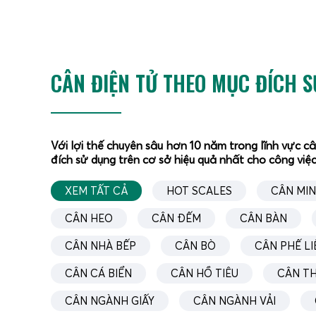
nhiên, vì ưu điểm vượt trội của cân heo DS-166
IP68, ... Nên combo cân heo DS-166SS và máy in bill
Cân heo mã nào, nhấn in mã đó, cuối cùng có in tổn
bình mỗi con heo.
CÂN ĐIỆN TỬ THEO MỤC ĐÍCH 
Với lợi thế chuyên sâu hơn 10 năm trong lĩnh vực c
đích sử dụng trên cơ sở hiệu quả nhất cho công việc
XEM TẤT CẢ
HOT SCALES
CÂN MIN
CÂN HEO
CÂN ĐẾM
CÂN BÀN
CÂN NHÀ BẾP
CÂN BÒ
CÂN PHẾ LI
CÂN CÁ BIỂN
CÂN HỒ TIÊU
CÂN T
CÂN NGÀNH GIẤY
CÂN NGÀNH VẢI