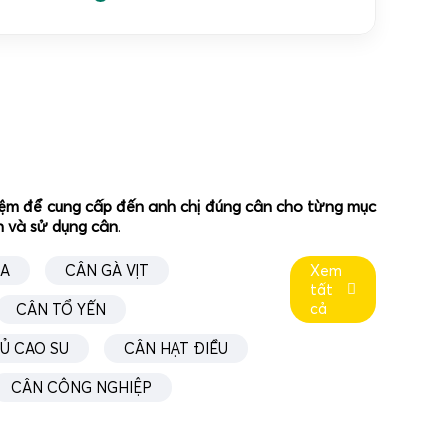
ghiệm để cung cấp đến anh chị đúng cân cho từng mục
ân và sử dụng cân
.
ÚA
CÂN GÀ VỊT
Xem
tất
cả
CÂN TỔ YẾN
Ủ CAO SU
CÂN HẠT ĐIỀU
CÂN CÔNG NGHIỆP