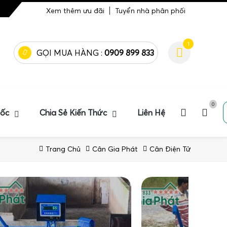
Xem thêm ưu đãi
Tuyển nhà phân phối
1
GỌI MUA HÀNG :
0909 899 833
0
uốc
Chia Sẻ Kiến Thức
Liên Hệ
Trang Chủ
Cân Gia Phát
Cân Điện Tử