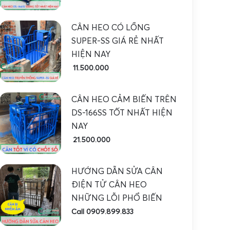
CÂN HEO CÓ LỒNG
SUPER-SS GIÁ RẺ NHẤT
HIỆN NAY
11.500.000
CÂN HEO CẢM BIẾN TRÊN
DS-166SS TỐT NHẤT HIỆN
NAY
21.500.000
HƯỚNG DẪN SỬA CÂN
ĐIỆN TỬ CÂN HEO
NHỮNG LỖI PHỔ BIẾN
Call 0909.899.833