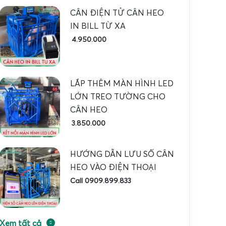
CÂN ĐIỆN TỬ CÂN HEO
IN BILL TỪ XA
4.950.000
LẮP THÊM MÀN HÌNH LED
LỚN TREO TƯỜNG CHO
CÂN HEO
3.850.000
HƯỚNG DẪN LƯU SỐ CÂN
HEO VÀO ĐIỆN THOẠI
Call 0909.899.833
Xem tất cả