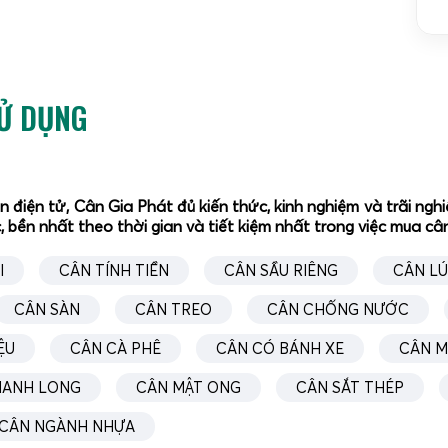
SS như cân heo chốt số, cân heo chống nước chuẩn
 gần như là bán chạy nhất lúc này.
g cộng trọng lượng đàn heo, có in trọng lượng trung
SỬ DỤNG
ân điện tử, Cân Gia Phát đủ kiến thức, kinh nghiệm và trãi n
, bền nhất theo thời gian và tiết kiệm nhất trong việc mua c
I
CÂN TÍNH TIỀN
CÂN SẦU RIÊNG
CÂN L
CÂN SÀN
CÂN TREO
CÂN CHỐNG NƯỚC
ỆU
CÂN CÀ PHÊ
CÂN CÓ BÁNH XE
CÂN M
HANH LONG
CÂN MẬT ONG
CÂN SẮT THÉP
CÂN NGÀNH NHỰA