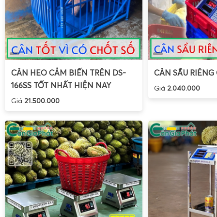
CÂN HEO CẢM BIẾN TRÊN DS-
CÂN SẦU RIÊNG
166SS TỐT NHẤT HIỆN NAY
Giá
2.040.000
Giá
21.500.000