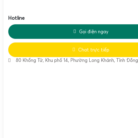
Việc
kết nối Bluetooth cân heo với
điện thoại
là bước quan 
số cân heo vào điện thoại
và quản lý dữ liệu cân một cách 
Hotline
đây là các bước chi tiết:
Gọi điện ngay
2.1 Chuẩn bị thiết bị
Đảm bảo cân heo đã được bật nguồn và ở trạng thá
Chat trực tiếp
Bluetooth.
80 Khổng Tử, Khu phố 14, Phường Long Khánh, Tỉnh Đồng
Điện thoại thông minh phải bật Bluetooth và cài đặ
PHÁT
, ứng dụng chuyên dụng do Cân Điện Tử Gia Phát 
2.2 Thực hiện kết nối
Mở ứng dụng
APP CÂN GIA PHÁT
trên điện thoại.
Vào mục “Kết nối thiết bị” trong ứng dụng, chọn “Bluet
Ứng dụng sẽ quét và hiển thị danh sách các cân heo B
Chọn cân heo tương ứng, nhấn “Kết nối”.
Chờ vài giây để thiết bị và điện thoại đồng bộ dữ liệu.