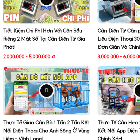
Tiết Kiệm Chi Phí Hơn Với Cân Sầu
Cân Điện Tử Cân 
Riêng 2 Mặt Số Tại Cân Điện Tử Gia
Liệu Điện Thoại 3
Phát!
Đơn Giản Và Chín
2.000.000 - 5.000.000
đ
3.000.000 - 6.000.
Thực Tế Giao Cân Bò 1 Tấn 2 Tấn Kết
Thực Tế Cân Heo 
Nối Điện Thoại Cho Anh Sông Ở Vũng
Kết Nối App Điện 
Liêm - Vĩnh Long!
Chính Xác!