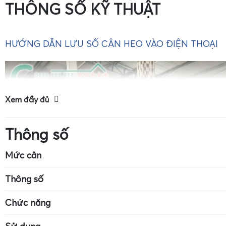
THÔNG SỐ KỸ THUẬT
HƯỚNG DẪN LƯU SỐ CÂN HEO VÀO ĐIỆN THOẠI
Xem đầy đủ
Thông số
Mức cân
Kích thước cân: 7cm x 4cm
Mức cân tối đa: 
Thông số
Độ chính xác: 0.01g
Cân dùng pin CR-2032
Màn hình LCD có
Chức năng
Đơn vị: g, ct, oz, ozt, dwt, pcs
Đơn vị: g, ct, oz,
Cân vàng
Cân trang sức