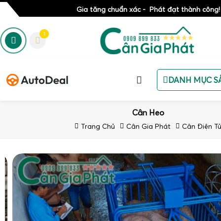
Gia tăng chuẩn xác - Phát đạt thành công!
1
DANH MỤC S
Cân Heo
Trang Chủ
Cân Gia Phát
Cân Điện T