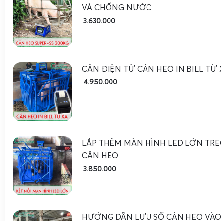
Tăng năng suất:
Rút ngắn thời gian cân, giảm sai sót d
VÀ CHỐNG NƯỚC
Độ bền cao:
Thiết bị nâng cấp được thiết kế phù hợp 
3.630.000
độ ổn định và bền bỉ.
Thông tin chi tiết về các dòng cân heo Bluetooth và dịch
tham khảo tại
Cân heo cảm biến trên DS-166SS
và
Cân heo 
CÂN ĐIỆN TỬ CÂN HEO IN BILL TỪ 
4. Giới thiệu về APP CÂN GIA PHÁT và tính năng quản
4.950.000
APP CÂN GIA PHÁT
là phần mềm chuyên dụng được phát 
Tử Gia Phát nhằm hỗ trợ người dùng trong việc quản lý d
cách hiệu quả và tiện lợi. Ứng dụng này tương thích với hầu 
heo Bluetooth do Gia Phát cung cấp.
LẮP THÊM MÀN HÌNH LED LỚN TR
CÂN HEO
4.1 Các tính năng nổi bật của APP CÂN GIA PHÁT
3.850.000
Hiển thị trọng lượng thời gian thực:
Số cân heo được
trên màn hình điện thoại.
Lưu trữ dữ liệu tự động:
Mỗi lần cân sẽ được ghi lại ch
HƯỚNG DẪN LƯU SỐ CÂN HEO VÀO