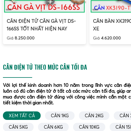
CÂN ĐIỆN TỬ CÂN GÀ VỊT DS-
CÂN BÀN XK319
166SS TỐT NHẤT HIỆN NAY
XE
Giá
8.250.000
Giá
4.620.000
CÂN ĐIỆN TỬ THEO MỨC CÂN TỐI ĐA
Với lợi thế kinh doanh hơn 10 năm trong lĩnh vực cân đi
luôn có đủ cân điện tử ở tất cả các mức cân tối đa, giúp a
mua được cân điện tử đúng với công việc mình cần một 
tiết kiệm thời gian nhất.
XEM TẤT CẢ
CÂN 1KG
CÂN 2KG
CÂN 
CÂN 5KG
CÂN 6KG
CÂN 10KG
CÂN 15