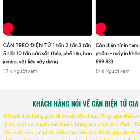
CÂN TREO ĐIỆN TỬ 1 tấn 2 tấn 3 tấn
Cân điện tử in tem
5 tấn 10 tấn cân sắt thép, phế liệu, bao
phẩm - máy in khôn
jumbo, vật liệu xây dựng
899 833
1,9 k Người xem
1,7 k Người xem
KHÁCH HÀNG NÓI VỀ CÂN ĐIỆN TỬ GIA
Với mỗi đơn hàng giao đi là một lần được lắng nghe thêm 
lý do, một cơ duyên mà khách hàng lựa chọn Gia Phát. Đâ
lớn nhất cho sự phát triển của Cân Gia Phát, gặp được n