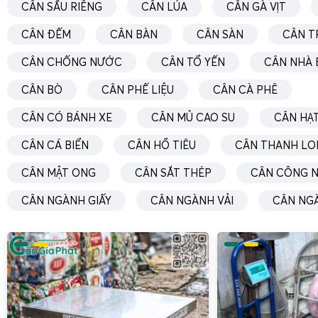
hóa quy trình chăn nuôi, nâng cao hiệu quả quản lý và giảm
CÂN SẦU RIÊNG
CÂN LÚA
CÂN GÀ VỊT
công tác cân heo.
CÂN ĐẾM
CÂN BÀN
CÂN SÀN
CÂN T
CÂN CHỐNG NƯỚC
CÂN TỔ YẾN
CÂN NHÀ 
CÂN BÒ
CÂN PHẾ LIỆU
CÂN CÀ PHÊ
CÂN CÓ BÁNH XE
CÂN MỦ CAO SU
CÂN HẠT
CÂN CÁ BIỂN
CÂN HỒ TIÊU
CÂN THANH LO
CÂN MẬT ONG
CÂN SẮT THÉP
CÂN CÔNG N
CÂN NGÀNH GIẤY
CÂN NGÀNH VẢI
CÂN NG