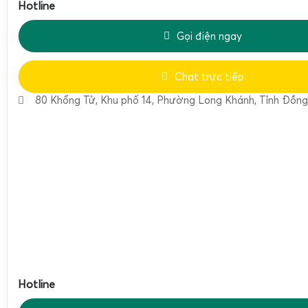
Hotline
Gọi điện ngay
Chat trực tiếp
80 Khổng Tử, Khu phố 14, Phường Long Khánh, Tỉnh Đồng
Tình trạng cân bị rơ thường xuất phát từ các bộ phận cơ
bàn cân hoặc cảm biến lực (loadcell) bị lỏng hoặc hư hỏng.
quả đo sẽ không chính xác, gây ảnh hưởng đến quá trình câ
xuất. Để sửa cân điện tử cân lúa bị rơ, kỹ thuật viên cần k
Hotline
các bộ phận cơ khí, thay thế hoặc hiệu chỉnh lại loadcell nếu