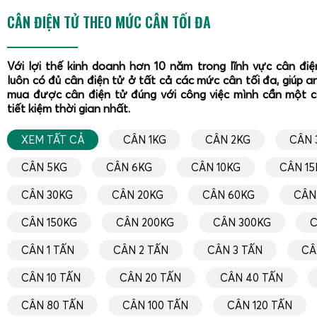
CÂN ĐIỆN TỬ THEO MỨC CÂN TỐI ĐA
Với lợi thế kinh doanh hơn 10 năm trong lĩnh vực cân đi
luôn có đủ cân điện tử ở tất cả các mức cân tối đa, giúp a
mua được cân điện tử đúng với công việc mình cần một 
tiết kiệm thời gian nhất.
XEM TẤT CẢ
CÂN 1KG
CÂN 2KG
CÂN 
CÂN 5KG
CÂN 6KG
CÂN 10KG
CÂN 15
CÂN 30KG
CÂN 20KG
CÂN 60KG
CÂN
CÂN 150KG
CÂN 200KG
CÂN 300KG
C
CÂN 1 TẤN
CÂN 2 TẤN
CÂN 3 TẤN
CÂ
Quá trình nâng cấp được thực hiện bởi đội ngũ kỹ thuật viê
CÂN 10 TẤN
CÂN 20 TẤN
CÂN 40 TẤN
đảm bảo cân hoạt động ổn định, chính xác và tương thích
CÂN 80 TẤN
CÂN 100 TẤN
CÂN 120 TẤN
CÂN LÚA V5.