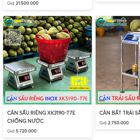
Giá
21.500.000
Cân Điện Tử Gia Phát
không chỉ nhận sửa chữa mà còn cun
CÂN SẦU RIÊNG XK3190-T7E
CÂN BẮT TRÁI S
cấp cân lúa truyền thống thành cân lúa Bluetooth hiện đại
CHỐNG NƯỚC
giúp người dùng dễ dàng kết nối cân với điện thoại thôn
Giá
2.750.000
LÚA V5, mang lại nhiều tiện ích:
Giá
5.720.000