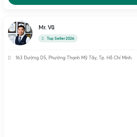
siết chặt hoặc thay thế linh kiện hư hỏng, vệ sinh sạch sẽ v
Đặc biệt, sử dụng linh kiện chính hãng và bảo vệ cân khỏi 
giúp duy trì độ bền và độ chính xác lâu dài.
Mr. Vũ
Cân Điện Tử Gia Phát sửa cân điện tử cân lúa bị rơ
Top Seller 2026
163 Đường D5, Phường Thạnh Mỹ Tây, Tp. Hồ Chí Minh.