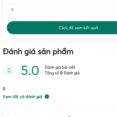
điện tử cân lúa với các mức tải trọng phổ biến như 100kg, 
đồng thời cung cấp dịch vụ nâng cấp cân lúa thông th
Bluetooth tích hợp APP CÂN LÚA V5 hiện đại.
Nguyên nhân và cách khắc phục các lỗi thường gặp 
Click để xem kết quả
cân lúa sau thời gian dài sử dụng
Đánh giá sản phẩm
5.0
Đánh giá bài viết
Tổng số
0
Đánh giá
0
Xem tất cả đánh giá