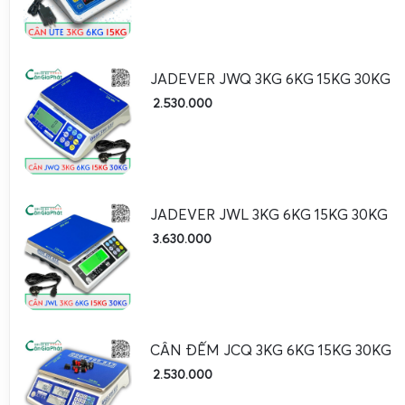
JADEVER JWQ 3KG 6KG 15KG 30KG
2.530.000
Hiện tượng cân lúa nhảy số không ổn định thường do nhiễu
JADEVER JWL 3KG 6KG 15KG 30KG
hoặc nguồn điện không ổn định. Ngoài ra, bụi bẩn hoặc n
3.630.000
phận cảm biến cũng gây ra hiện tượng này. Để khắc phụ
thống dây dẫn, đảm bảo nguồn điện ổn định, vệ sinh sạch 
và thay thế linh kiện hư hỏng.
Cân Điện Tử Gia Phát
sử dụng
dụng để xác định chính xác nguyên nhân và xử lý triệt để.
CÂN ĐẾM JCQ 3KG 6KG 15KG 30KG
Cân Điện Tử Gia Phát sửa cân điện tử cân lúa bị mất
2.530.000