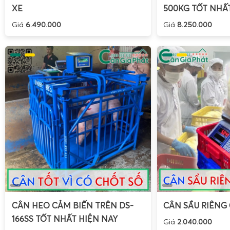
Để sửa chữa, cần kiểm tra lại tải trọng thực tế, kiểm tra 
XE
500KG TỐT NHẤ
nếu cần, đồng thời cập nhật hoặc sửa lỗi phần mềm điều
Giá
6.490.000
Giá
8.250.000
nhanh chóng các lỗi này giúp cân hoạt động chính xác và a
Nâng cấp cân lúa thông thường thành cân lúa Bluet
LÚA V5
CÂN HEO CẢM BIẾN TRÊN DS-
CÂN SẦU RIÊNG
166SS TỐT NHẤT HIỆN NAY
Giá
2.040.000