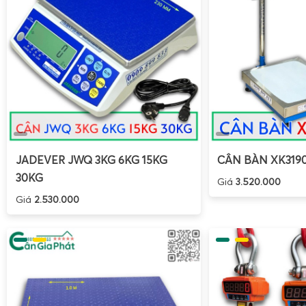
JADEVER JWQ 3KG 6KG 15KG
CÂN BÀN XK319
30KG
Giá
3.520.000
Giá
2.530.000