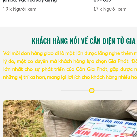
1,9 k Người xem
1,7 k Người xem
KHÁCH HÀNG NÓI VỀ CÂN ĐIỆN TỬ GIA
Với mỗi đơn hàng giao đi là một lần được lắng nghe thêm 
lý do, một cơ duyên mà khách hàng lựa chọn Gia Phát. Đâ
lớn nhất cho sự phát triển của Cân Gia Phát, gặp được n
những vị trí xa hơn, mang lại lợi ích cho khách hàng nhiều h