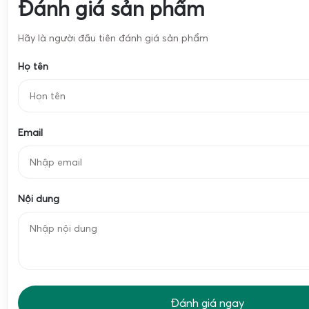
Đánh giá sản phẩm
Hãy là người đầu tiên đánh giá sản phẩm
Họ tên
Email
Nội dung
Các lỗi thường gặp trên cân điện tử cân lúa bao gồm tình t
lung tung, mất nét màn hình, rớt nước và xuất hiện các mã l
Err. Nguyên nhân chủ yếu liên quan đến hư hỏng hoặc lỏng
khí, cảm biến lực, nguồn điện không ổn định, bụi bẩn, nướ
phần mềm điều khiển. Việc khắc phục đòi hỏi kiểm tra kỹ 
Đánh giá ngay