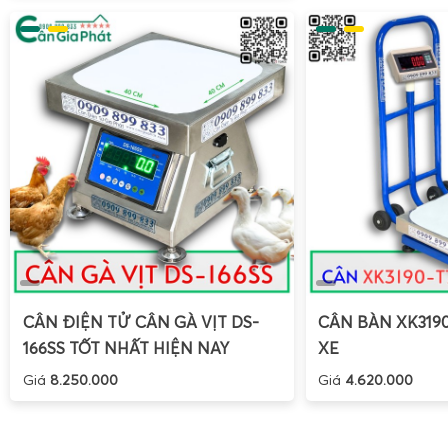
Quản lý dữ liệu cân tự động:
Ghi nhận và lưu trữ kế
thoại, tránh sai sót do ghi chép thủ công.
Phân tích và báo cáo:
APP hỗ trợ phân tích dữ liệu c
tiết giúp quản lý sản xuất hiệu quả hơn.
Kết nối không dây tiện lợi:
Giảm thiểu dây cáp rườm 
hoạt trong quá trình sử dụng.
Cập nhật phần mềm dễ dàng:
APP và cân có thể đ
mềm từ xa, đảm bảo tính năng luôn mới và ổn định.
CÂN ĐIỆN TỬ CÂN GÀ VỊT DS-
CÂN BÀN XK319
166SS TỐT NHẤT HIỆN NAY
XE
Giá
8.250.000
Giá
4.620.000