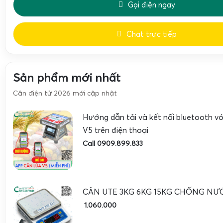
dưỡng định kỳ giúp hạn chế tình trạng này hiệu quả.
Gọi điện ngay
Cân Điện Tử Gia Phát sửa cân điện tử cân lúa nhảy s
Chat trực tiếp
Sản phẩm mới nhất
Cân điện tử 2026 mới cập nhật
Hướng dẫn tải và kết nối bluetooth 
V5 trên điện thoại
Call 0909.899.833
CÂN UTE 3KG 6KG 15KG CHỐNG NƯ
1.060.000