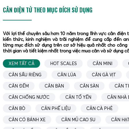
CÂN ĐIỆN TỬ THEO MỤC ĐÍCH SỬ DỤNG
Với lợi thế chuyên sâu hơn 10 năm trong lĩnh vực cân điện 
kiến thức, kinh nghiệm và trãi nghiệm để cung cấp đến a
từng mục đích sử dụng trên cơ sở hiệu quả nhất cho công 
thời gian và tiết kiệm nhất trong việc mua cân và sử dụng c
XEM TẤT CẢ
HOT SCALES
CÂN MINI
CÂN SẦU RIÊNG
CÂN LÚA
CÂN GÀ VỊT
CÂN ĐẾM
CÂN BÀN
CÂN SÀN
CÂN T
CÂN CHỐNG NƯỚC
CÂN TỔ YẾN
CÂN NHÀ 
CÂN BÒ
CÂN PHẾ LIỆU
CÂN CÀ PHÊ
CÂN CÓ BÁNH XE
CÂN MỦ CAO SU
CÂN HẠT