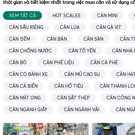
thời gian và tiết kiệm nhất trong việc mua cân và sử dụng c
thường gặp và cách khắc phục:
XEM TẤT CẢ
HOT SCALES
CÂN MINI
Màn hình không hiển thị:
Kiểm tra nguồn điện, adapt
nối. Thay thế nếu cần.
CÂN SẦU RIÊNG
CÂN LÚA
CÂN GÀ VỊT
Kết quả cân không ổn định:
Kiểm tra bề mặt đặt cân
CÂN ĐẾM
CÂN BÀN
CÂN SÀN
CÂN T
và hiệu chuẩn lại.
Cân không lên số hoặc báo lỗi:
Khởi động lại cân, k
CÂN CHỐNG NƯỚC
CÂN TỔ YẾN
CÂN NHÀ 
liên hệ kỹ thuật nếu lỗi vẫn tồn tại.
CÂN BÒ
CÂN PHẾ LIỆU
CÂN CÀ PHÊ
Việc bảo trì định kỳ và sử dụng đúng cách sẽ giúp cân điện
CÂN CÓ BÁNH XE
CÂN MỦ CAO SU
CÂN HẠT
động ổn định, chính xác và kéo dài tuổi thọ thiết bị.
CÂN CÁ BIỂN
CÂN HỒ TIÊU
CÂN THANH LO
Dịch vụ miễn phí giao cân điện tử Jadever SKY toàn quốc 
Phát
CÂN MẬT ONG
CÂN SẮT THÉP
CÂN CÔNG N
CÂN NGÀNH GIẤY
CÂN NGÀNH VẢI
CÂN NG