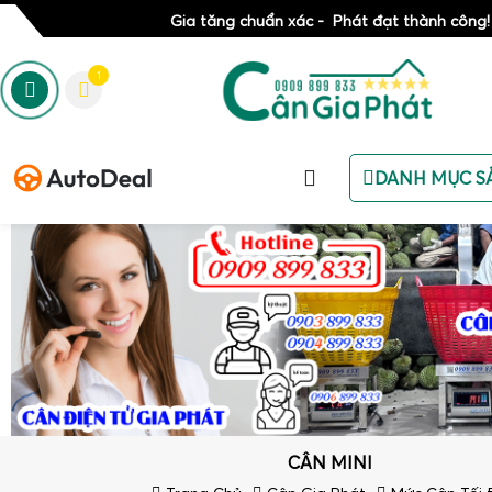
Gia tăng chuẩn xác - Phát đạt thành công!
1
DANH MỤC S
CÂN MINI