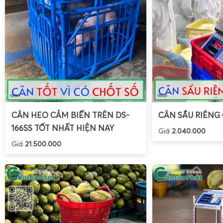
Cân Điện Tử Gia Phát
cung cấp dịch vụ
miễn phí giao cân 
toàn quốc
, giúp khách hàng dễ dàng tiếp cận sản phẩm chí
vận chuyển tối ưu. Đội ngũ kỹ thuật viên chuyên nghiệp c
trợ tư vấn, hướng dẫn sử dụng và bảo trì thiết bị tận nơi,
có trải nghiệm tốt nhất khi sử dụng cân điện tử Jadever SKY
CÂN HEO CẢM BIẾN TRÊN DS-
CÂN SẦU RIÊNG
166SS TỐT NHẤT HIỆN NAY
Giá
2.040.000
Giá
21.500.000