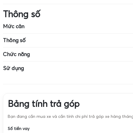
Thông số
Mức cân
Kích thước cân: 7cm x 4cm
Mức cân tối đa: 
Thông số
Độ chính xác: 0.01g
Cân dùng pin CR-2032
Màn hình LCD có
Chức năng
Đơn vị: g, ct, oz, ozt, dwt, pcs
Đơn vị: g, ct, oz,
Cân vàng
Cân trang sức
Sử dụng
Cân hóa chất
Cân định lượng 
Cân vàng
Cân trang sức
Cân hóa chất
Cân định lượng 
Bảng tính trả góp
Bạn đang cần mua xe và cần tính chi phí trả góp xe hàng thán
Số tiền vay