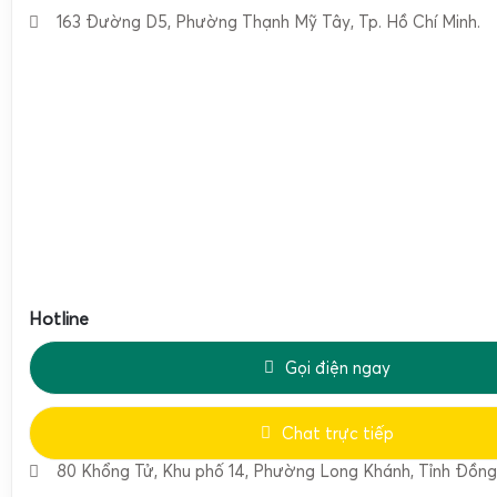
điện đột ngột khi cân đang hoạt động.
163 Đường D5, Phường Thạnh Mỹ Tây, Tp. Hồ Chí Minh.
Nhờ những tính năng này, cân điện tử Jadever SKY không 
thông thường mà còn là công cụ hỗ trợ đắc lực trong v
lượng và quản lý sản xuất.
Bảng thông số kỹ thuật chi tiết các model cân điện 
Hotline
Gọi điện ngay
Chat trực tiếp
80 Khổng Tử, Khu phố 14, Phường Long Khánh, Tỉnh Đồng