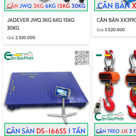
JADEVER JWQ 3KG 6KG 15KG
CÂN BÀN XK319
30KG
Giá
3.520.000
Giá
2.530.000