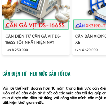
CÂN ĐIỆN TỬ CÂN GÀ VỊT DS-
CÂN BÀN XK319
166SS TỐT NHẤT HIỆN NAY
XE
Giá
8.250.000
Giá
4.620.000
CÂN ĐIỆN TỬ THEO MỨC CÂN TỐI ĐA
Với lợi thế kinh doanh hơn 10 năm trong lĩnh vực cân đi
luôn có đủ cân điện tử ở tất cả các mức cân tối đa, giúp a
mua được cân điện tử đúng với công việc mình cần một 
tiết kiệm thời gian nhất.