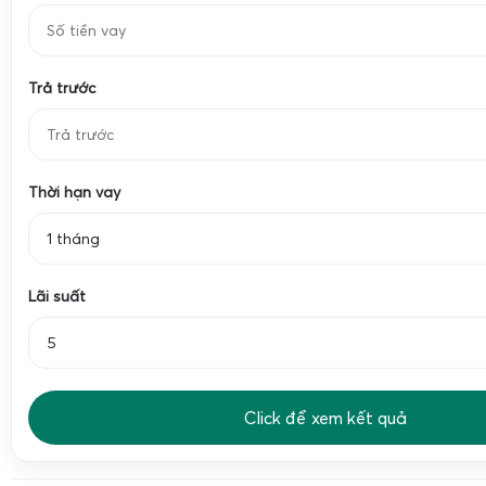
Cân điện tử Jadever SKY là dòng sản phẩm cân kỹ thuật c
Trả trước
kế để đáp ứng nhu cầu cân trọng lượng với độ chính xác tu
lĩnh vực như công nghiệp, thương mại, y tế và nghiên cứu.
bao gồm
cân điện tử Jadever SKY 300g 600g 1200g 1500g
độ phân giải khác nhau như
Thời hạn vay
cân điện tử SKY 300g/0.01
600g/0.1g
,
cân điện tử SKY 1200g/0.02g
và
cân điện tử SK
1 tháng
dạng này giúp người dùng dễ dàng lựa chọn thiết bị phù h
việc, từ cân mẫu nhỏ đến cân vật nặng hơn.
Lãi suất
Đặc điểm kỹ thuật và tính năng nổi bật của cân điệ
Click để xem kết quả