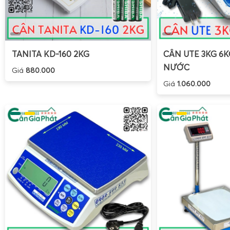
TANITA KD-160 2KG
CÂN UTE 3KG 6
NƯỚC
Giá
880.000
Giá
1.060.000