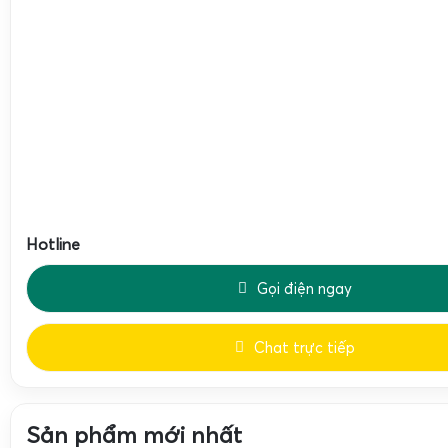
Hotline
Gọi điện ngay
Kích thước
Khả năng
Độ phân
Tính nă
Chat trực tiếp
Model
bàn cân
cân tối đa
giải
chính
(mm)
Cân trọ
Sản phẩm mới nhất